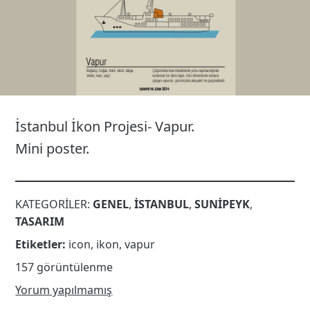
İstanbul İkon Projesi- Vapur.
Mini poster.
KATEGORILER:
GENEL
,
İSTANBUL
,
SUNIPEYK
,
TASARIM
Etiketler:
icon
,
ikon
,
vapur
157 görüntülenme
Yorum yapılmamış