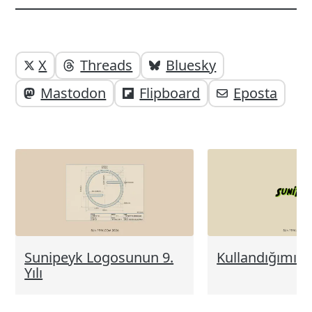
Yazı
Yazıyı
X
Threads
Bluesky
paylaşabilirsiniz;
altı
Mastodon
Flipboard
Eposta
elemanları
Sunipeyk Logosunun 9.
Kullandığımız 
Yılı