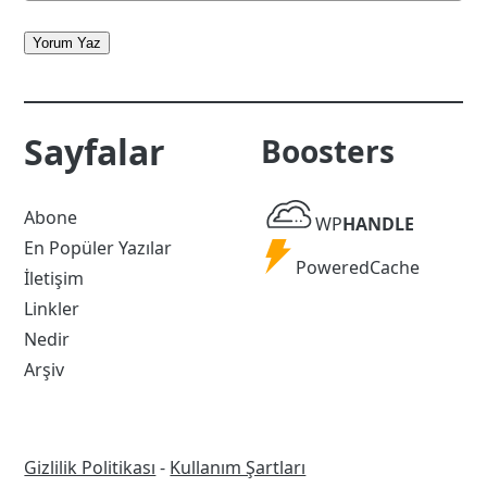
Yorum Yaz
Sayfalar
Boosters
WP
Abone
WP
HANDLE
Handle
En Popüler Yazılar
Powered
PoweredCache
İletişim
Cache
Linkler
Nedir
Arşiv
Gizlilik Politikası
-
Kullanım Şartları