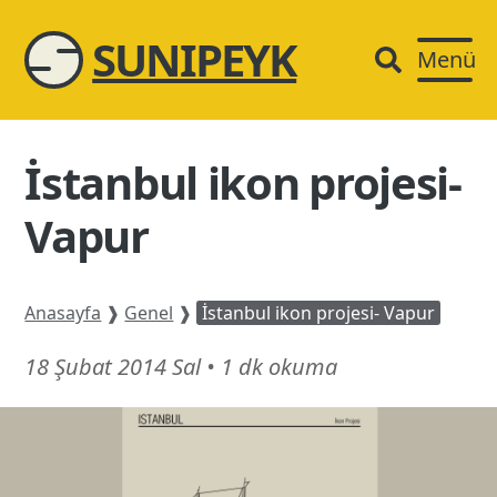
SUNIPEYK
Menü
İstanbul ikon projesi-
Vapur
Anasayfa
❱
Genel
❱
İstanbul ikon projesi- Vapur
23
18 Şubat 2014 Sal
•
1 dk okuma
Haziran
24