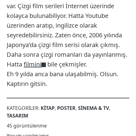
var. Çizgi film serileri İnternet üzerinde
kolayca bulunabiliyor. Hatta Youtube
üzerinden aratıp, ingilizce olarak
seyredebilirsiniz. Zaten önce, 2006 yılında
Japonya’da çizgi film serisi olarak çıkmış.
Daha sonra çizgi romanları da yayınlanmış.
Hatta
filmini
bile çekmişler.
Eh 9 yılda anca bana ulaşabilmiş. Olsun.
Kaptırın gitsin.
KATEGORILER:
KITAP
,
POSTER
,
SINEMA & TV
,
TASARIM
45 görüntülenme
Yorum yapılmamış