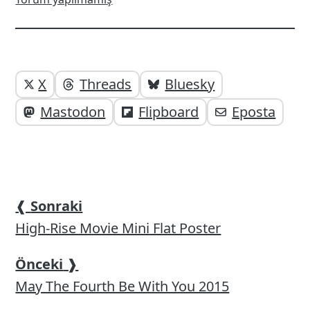
Yazı
Yazıyı
X
Threads
Bluesky
paylaşabilirsiniz;
altı
Mastodon
Flipboard
Eposta
elemanları
❰
Sonraki
High-Rise Movie Mini Flat Poster
Önceki
❱
May The Fourth Be With You 2015