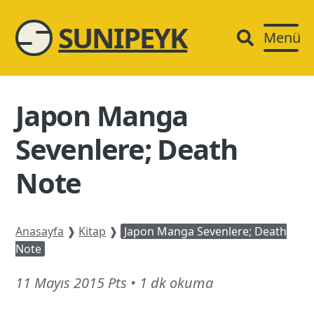
SUNIPEYK
Menü
Japon Manga
Sevenlere; Death
Note
Anasayfa
❱
Kitap
❱
Japon Manga Sevenlere; Death
Note
11
11 Mayıs 2015 Pts
•
1 dk okuma
Temmuz