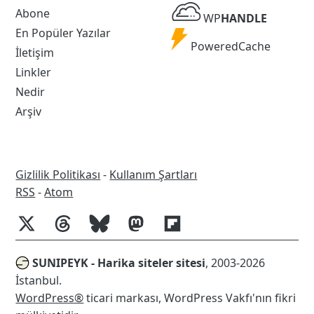
WP
Abone
WP
HANDLE
Handle
En Popüler Yazılar
Powered
PoweredCache
İletişim
Cache
Linkler
Nedir
Arşiv
Gizlilik Politikası
-
Kullanım Şartları
RSS
RSS
-
Atom
SUNIPEYK - Harika siteler sitesi
, 2003-2026
İstanbul.
WordPress®
ticari markası, WordPress Vakfı'nın fikri