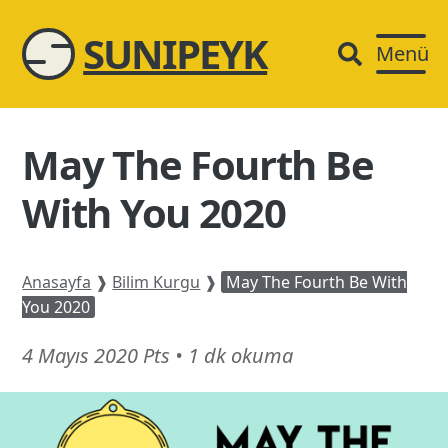
SUNIPEYK
Menü
May The Fourth Be
With You 2020
Anasayfa
❱
Bilim Kurgu
❱
May The Fourth Be With
You 2020
21
4 Mayıs 2020 Pts
•
1 dk okuma
Şubat
26