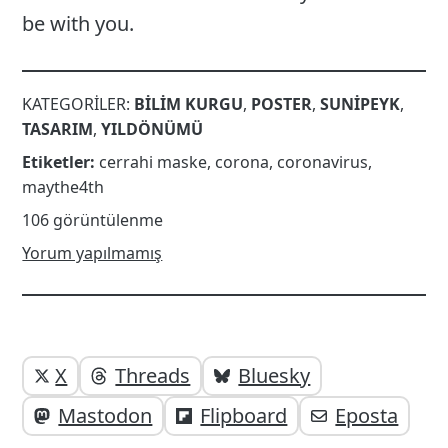
be with you.
KATEGORILER:
BILIM KURGU
,
POSTER
,
SUNIPEYK
,
TASARIM
,
YILDÖNÜMÜ
Etiketler:
cerrahi maske
,
corona
,
coronavirus
,
maythe4th
106 görüntülenme
Yorum yapılmamış
Yazı
Yazıyı
X
Threads
Bluesky
paylaşabilirsiniz;
altı
Mastodon
Flipboard
Eposta