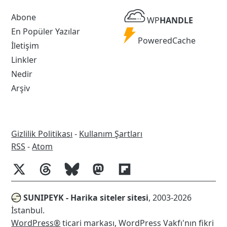
WP
Abone
WP
HANDLE
Handle
En Popüler Yazılar
Powered
PoweredCache
İletişim
Cache
Linkler
Nedir
Arşiv
Gizlilik Politikası
-
Kullanım Şartları
RSS
RSS
-
Atom
SUNIPEYK - Harika siteler sitesi
, 2003-2026
İstanbul.
WordPress®
ticari markası, WordPress Vakfı'nın fikri