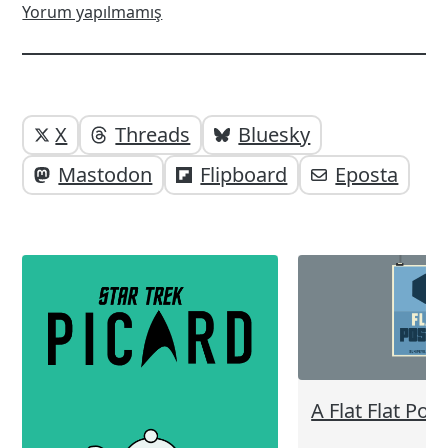
Yorum yapılmamış
Yazı
Yazıyı
X
Threads
Bluesky
paylaşabilirsiniz;
altı
Mastodon
Flipboard
Eposta
elemanları
A Flat Flat Pos