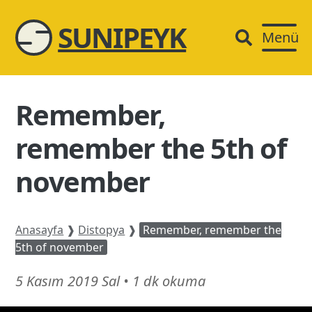
SUNIPEYK
Menü
Remember,
remember the 5th of
november
Anasayfa
❱
Distopya
❱
Remember, remember the
5th of november
29
5 Kasım 2019 Sal
•
1 dk okuma
Haziran