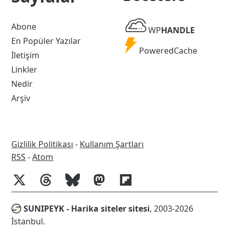
WP
Abone
WP
HANDLE
Handle
En Popüler Yazılar
Powered
PoweredCache
İletişim
Cache
Linkler
Nedir
Arşiv
Gizlilik Politikası
-
Kullanım Şartları
RSS
RSS
-
Atom
SUNIPEYK - Harika siteler sitesi
, 2003-2026
İstanbul.