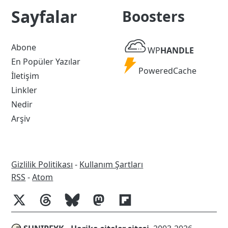
Sayfalar
Boosters
WP
Abone
WP
HANDLE
Handle
En Popüler Yazılar
Powered
PoweredCache
İletişim
Cache
Linkler
Nedir
Arşiv
Gizlilik Politikası
-
Kullanım Şartları
RSS
RSS
-
Atom