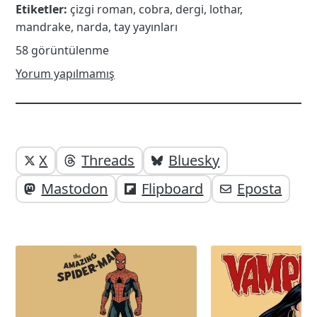
Etiketler:
çizgi roman
,
cobra
,
dergi
,
lothar
,
mandrake
,
narda
,
tay yayınları
58 görüntülenme
Yorum yapılmamış
Yazı
Yazıyı
X
Threads
Bluesky
paylaşabilirsiniz;
altı
Mastodon
Flipboard
Eposta
elemanları