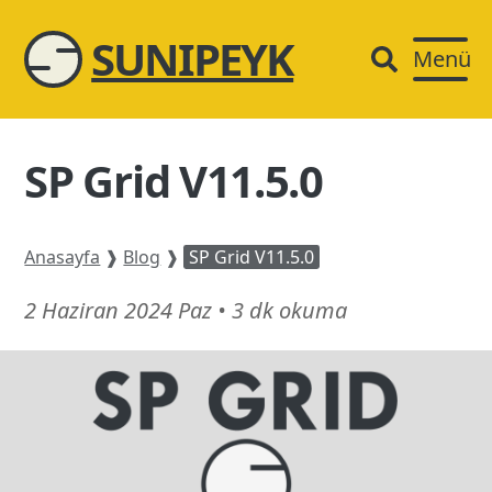
SUNIPEYK
Menü
SP Grid V11.5.0
Anasayfa
❱
Blog
❱
SP Grid V11.5.0
21
2 Haziran 2024 Paz
•
3 dk okuma
Şubat
26