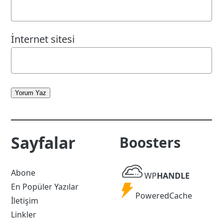
İnternet sitesi
Yorum Yaz
Sayfalar
Boosters
WP
Abone
WP
HANDLE
Handle
En Popüler Yazılar
Powered
PoweredCache
İletişim
Cache
Linkler