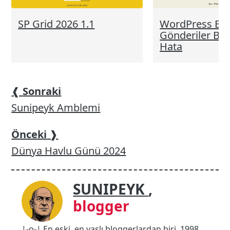
SP Grid 2026 1.1
WordPress En 
Gönderiler Blo
Hata
❰
Sonraki
Sunipeyk Amblemi
Önceki
❱
Dünya Havlu Günü 2024
SUNIPEYK
,
blogger
|-o-| En eski, en yaşlı bloggerlardan biri. 1998