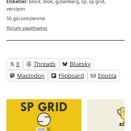
Etiketler:
block
,
blok
,
gutenberg
,
sp
,
sp grid
,
versiyon
50 görüntülenme
Yorum yapılmamış
Yazı
Yazıyı
X
Threads
Bluesky
paylaşabilirsiniz;
altı
Mastodon
Flipboard
Eposta
elemanları