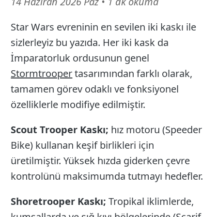
14
14 Haziran 2026 Paz
•
1 dk okuma
Haziran
Star Wars evreninin en sevilen iki kaskı ile
26
sizlerleyiz bu yazıda. Her iki kask da
İmparatorluk ordusunun genel
Stormtrooper
tasarımından farklı olarak,
tamamen görev odaklı ve fonksiyonel
özelliklerle modifiye edilmiştir.
Scout Trooper Kaskı;
hız motoru (Speeder
Bike) kullanan keşif birlikleri için
üretilmiştir. Yüksek hızda giderken çevre
kontrolünü maksimumda tutmayı hedefler.
Shoretrooper Kaskı;
Tropikal iklimlerde,
kumsallarda ve sığ kıyı bölgelerinde (Scarif