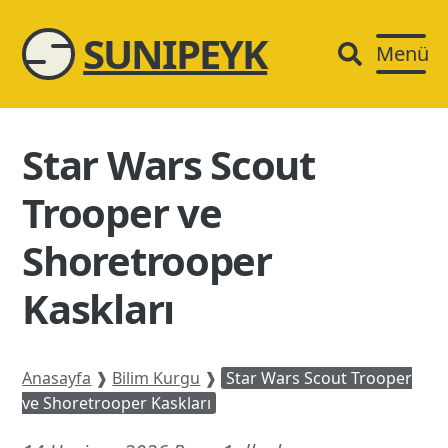
SUNIPEYK
Menü
Star Wars Scout
Trooper ve
Shoretrooper
Kaskları
Anasayfa
❱
Bilim Kurgu
❱
Star Wars Scout Trooper
ve Shoretrooper Kaskları