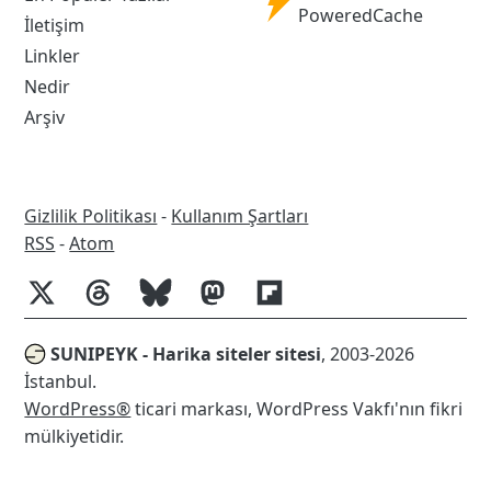
Powered
PoweredCache
İletişim
Cache
Linkler
Nedir
Arşiv
Gizlilik Politikası
-
Kullanım Şartları
RSS
RSS
-
Atom
SUNIPEYK - Harika siteler sitesi
, 2003-2026
İstanbul.
WordPress®
ticari markası, WordPress Vakfı'nın fikri
mülkiyetidir.