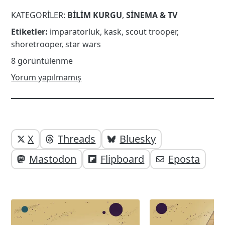
KATEGORILER:
BILIM KURGU
,
SINEMA & TV
Etiketler:
imparatorluk
,
kask
,
scout trooper
,
shoretrooper
,
star wars
8 görüntülenme
Yorum yapılmamış
Yazı
Yazıyı
X
Threads
Bluesky
paylaşabilirsiniz;
altı
Mastodon
Flipboard
Eposta
elemanları