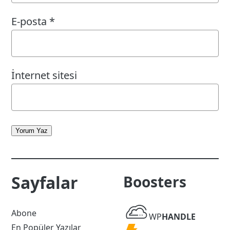
E-posta
*
İnternet sitesi
Yorum Yaz
Sayfalar
Boosters
WP
Abone
WP
HANDLE
Handle
En Popüler Yazılar