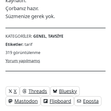
kaynatın.
Çorbanız hazır.
Süzmenize gerek yok.
KATEGORILER:
GENEL
,
TAVSIYE
Etiketler:
tarif
319 görüntülenme
Yorum yapılmamış
Yazı
Yazıyı
X
Threads
Bluesky
paylaşabilirsiniz;
altı
Mastodon
Flipboard
Eposta
elemanları