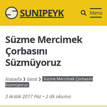
SUNIPEYK
Menü
Süzme Mercimek
Çorbasını
Süzmüyoruz
Anasayfa
❱
Genel
❱
Süzme Mercimek Çorbasını
Süzmüyoruz
6
3 Aralık 2017 Paz
•
2 dk okuma
Şubat