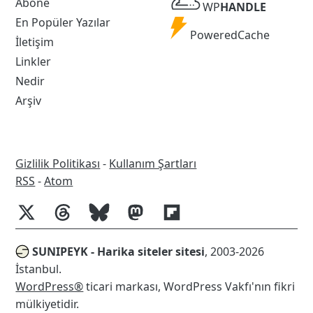
WP
Abone
WP
HANDLE
Handle
En Popüler Yazılar
Powered
PoweredCache
İletişim
Cache
Linkler
Nedir
Arşiv
Gizlilik Politikası
-
Kullanım Şartları
RSS
RSS
-
Atom
SUNIPEYK - Harika siteler sitesi
, 2003-2026
İstanbul.
WordPress®
ticari markası, WordPress Vakfı'nın fikri
mülkiyetidir.