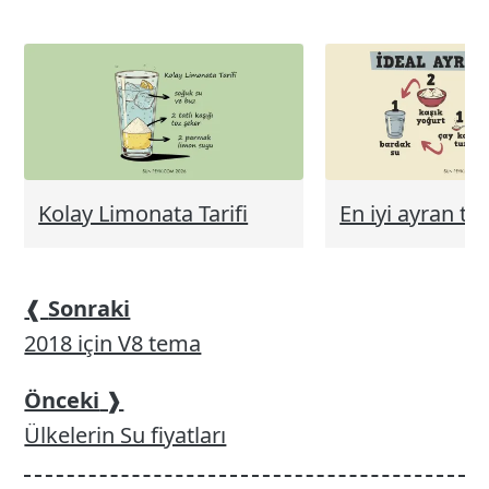
Kolay Limonata Tarifi
En iyi ayran tar
❰
Sonraki
2018 için V8 tema
Önceki
❱
Ülkelerin Su fiyatları