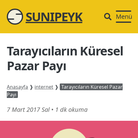
SUNIPEYK
Menü
Tarayıcıların Küresel
Pazar Payı
Anasayfa
❱
internet
❱
Tarayıcıların Küresel Pazar
Payı
21
7 Mart 2017 Sal
•
1 dk okuma
Şubat
26