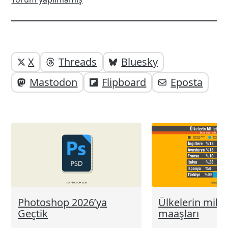
Yazı
Yazıyı
X
Threads
Bluesky
paylaşabilirsiniz;
altı
Mastodon
Flipboard
Eposta
elemanları
Photoshop 2026’ya
Ülkelerin millet
Geçtik
maaşları