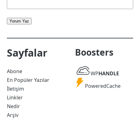
Yorum Yaz
Sayfalar
Boosters
WP
Abone
WP
HANDLE
Handle
En Popüler Yazılar
Powered
PoweredCache
İletişim
Cache
Linkler
Nedir
Arşiv