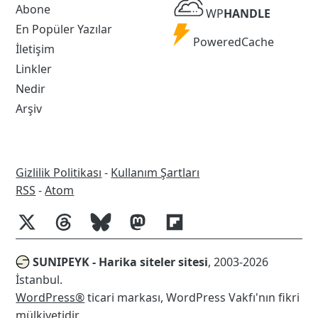
WP
Abone
WP
HANDLE
Handle
En Popüler Yazılar
Powered
PoweredCache
İletişim
Cache
Linkler
Nedir
Arşiv
Gizlilik Politikası
-
Kullanım Şartları
RSS
RSS
-
Atom
SUNIPEYK - Harika siteler sitesi
, 2003-2026
İstanbul.
WordPress®
ticari markası, WordPress Vakfı'nın fikri
mülkiyetidir.