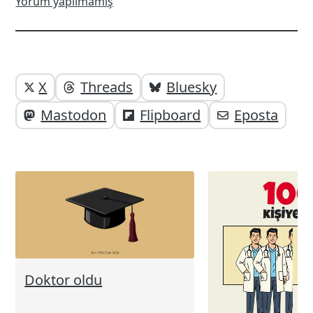
Yorum yapılmamış
Yazı
Yazıyı
X
Threads
Bluesky
paylaşabilirsiniz;
altı
Mastodon
Flipboard
Eposta
elemanları
Doktor oldu