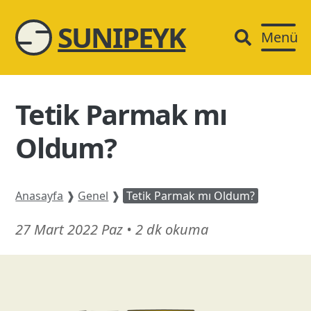
SUNIPEYK
Menü
Tetik Parmak mı
Oldum?
Anasayfa
❱
Genel
❱
Tetik Parmak mı Oldum?
14
27 Mart 2022 Paz
•
2 dk okuma
Mart
26