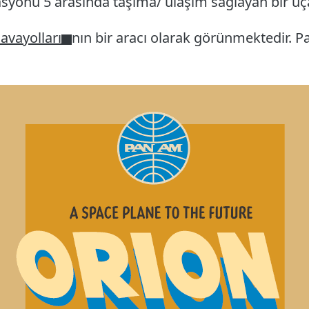
asyonu 5 arasında taşıma/ ulaşım sağlayan bir uç
avayolları
nın bir aracı olarak görünmektedir. P