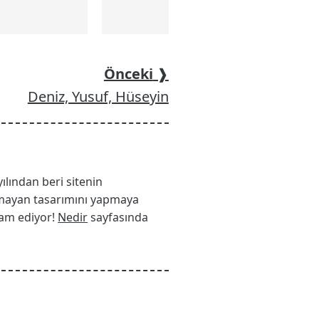
Önceki
❱
Deniz, Yusuf, Hüseyin
yılından beri sitenin
 olmayan tasarımını yapmaya
vam ediyor!
Nedir
sayfasında