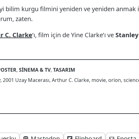
 iyi bilim kurgu filmini yeniden ve yeniden anmak 
rum, zaten.
r C. Clarke
‘ı, film için de Yine Clarke’ı ve
Stanley
POSTER
,
SINEMA & TV
,
TASARIM
y
,
2001 Uzay Macerası
,
Arthur C. Clarke
,
movie
,
orion
,
scienc
uesky
Mastodon
Flipboard
Eposta