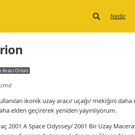
Ana
Nedir
menu
rion
 Aracı Orion
kuma
lanılan ikonik uzay aracı/ uçağı/ mekiğini daha
 daha elden geçirerek yeniden yayınlıyorum.
raç 2001 A Space Odyssey/ 2001 Bir Uzay Macerası