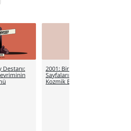
y Destanı:
2001: Bir Uzay Destanı –
evriminin
Sayfaların Arasındaki
mü
Kozmik Evrim