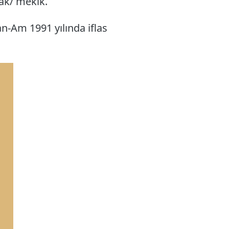
ak/ mekik.
an-Am 1991 yılında iflas