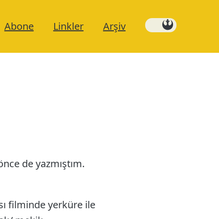
Abone
Linkler
Arşiv
 önce de yazmıştım.
 filminde yerküre ile