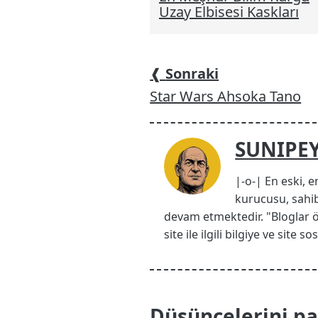
Uzay Elbisesi Kaskları
❰
Sonraki
Star Wars Ahsoka Tano
SUNIPE
|-o-| En eski, e
kurucusu, sahib
devam etmektedir. "Bloglar 
site ile ilgili bilgiye ve site
Düşüncelerini pay