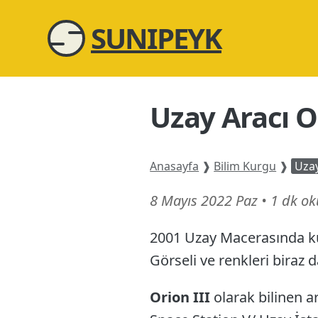
SUNIPEYK
Uzay Aracı O
Anasayfa
❱
Bilim Kurgu
❱
Uzay
20
8 Mayıs 2022 Paz
•
1 dk o
Haziran
2001 Uzay Macerasında kul
26
Görseli ve renkleri biraz
Orion III
olarak bilinen a