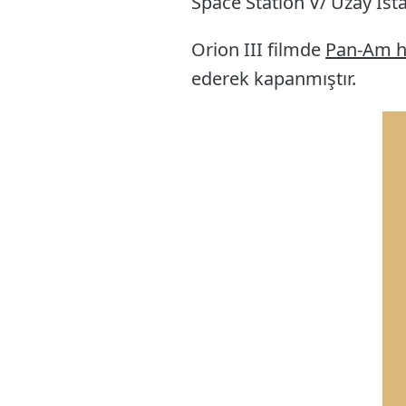
Space Station V/ Uzay İst
Orion III filmde
Pan-Am h
ederek kapanmıştır.