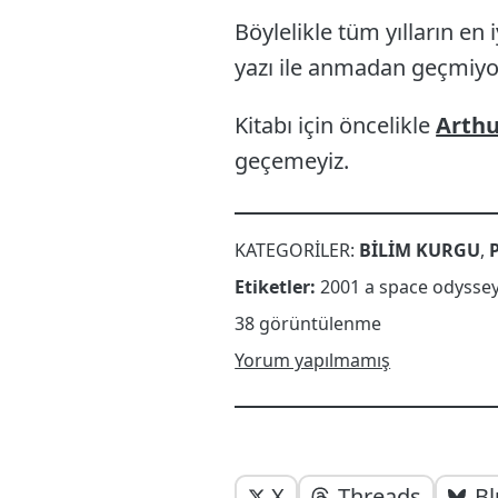
Böylelikle tüm yılların en
yazı ile anmadan geçmiyo
Kitabı için öncelikle
Arthu
geçemeyiz.
KATEGORILER:
BILIM KURGU
,
Etiketler:
2001 a space odysse
38 görüntülenme
Yorum yapılmamış
Yazı
Yazıyı
X
Threads
Bl