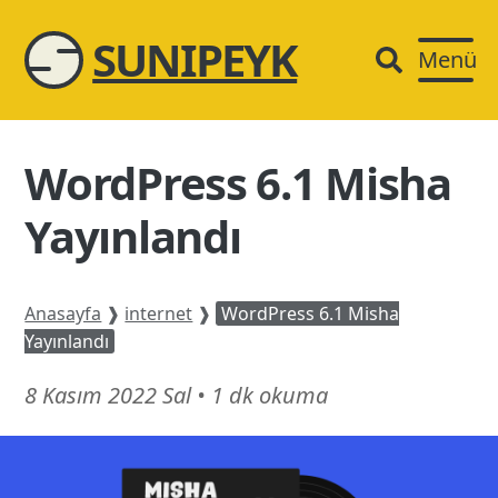
SUNIPEYK
Menü
WordPress 6.1 Misha
Yayınlandı
Anasayfa
❱
internet
❱
WordPress 6.1 Misha
Yayınlandı
14
8 Kasım 2022 Sal
•
1 dk okuma
Mart
26