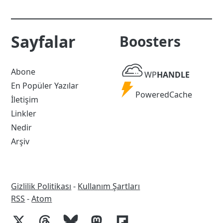
Sayfalar
Boosters
WP
Abone
WP
HANDLE
Handle
En Popüler Yazılar
Powered
PoweredCache
İletişim
Cache
Linkler
Nedir
Arşiv
Gizlilik Politikası
-
Kullanım Şartları
RSS
RSS
-
Atom