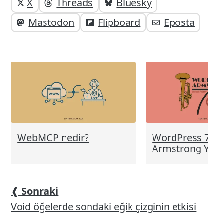
Yazı
Yazıyı
X
Threads
Bluesky
paylaşabilirsiniz;
altı
Mastodon
Flipboard
Eposta
elemanları
WebMCP nedir?
WordPress 7.0
Armstrong Yay
❰
Sonraki
Void öğelerde sondaki eğik çizginin etkisi