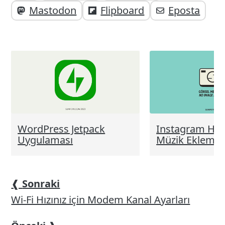
paylaşabilirsiniz;
altı
Mastodon
Flipboard
Eposta
elemanları
WordPress Jetpack
Instagram Hik
Uygulaması
Müzik Ekleme 
❰
Sonraki
Wi-Fi Hızınız için Modem Kanal Ayarları