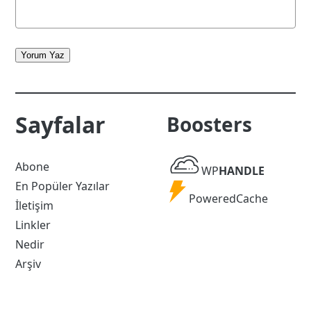
Yorum Yaz
Sayfalar
Boosters
WP
Abone
WP
HANDLE
Handle
En Popüler Yazılar
Powered
PoweredCache
İletişim
Cache
Linkler
Nedir
Arşiv