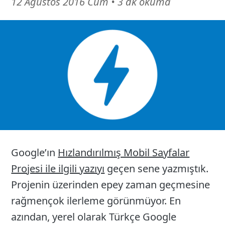
6
12 Ağustos 2016 Cum
•
3 dk okuma
Mart
26
Google’ın
Hızlandırılmış Mobil Sayfalar
Projesi ile ilgili yazıyı
geçen sene yazmıştık.
Projenin üzerinden epey zaman geçmesine
rağmençok ilerleme görünmüyor. En
azından, yerel olarak Türkçe Google