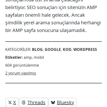
belirtiyor. SEO sonuçları için sitenizin AMP
sayfaları önemli hale gelecek. Ancak
şimdilik yerel arama sonuçlarında herhangi
bir AMP sayfa sonucuna ulaşamadık.
KATEGORILER:
BLOG
,
GOOGLE
,
KOD
,
WORDPRESS
Etiketler:
amp
,
mobil
604 görüntülenme
2 yorum yapılmış
Yazı
Yazıyı
X
Threads
Bluesky