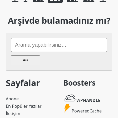
sayfalaması
Arşivde bulamadınız mı?
Sitede
Ara
Ara
Sayfalar
Boosters
WP
Abone
WP
HANDLE
Handle
En Popüler Yazılar
Powered
PoweredCache
İletişim
Cache