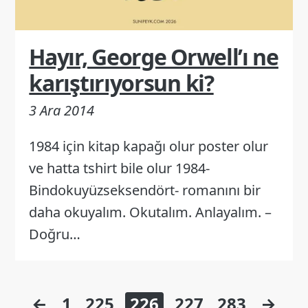
Hayır, George Orwell’ı ne
karıştırıyorsun ki?
3 Ara 2014
1984 için kitap kapağı olur poster olur
ve hatta tshirt bile olur 1984-
Bindokuyüzseksendört- romanını bir
daha okuyalım. Okutalım. Anlayalım. –
Doğru…
Yazı
←
1
225
226
227
283
→