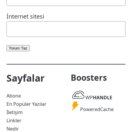
İnternet sitesi
Yorum Yaz
Sayfalar
Boosters
WP
Abone
WP
HANDLE
Handle
En Popüler Yazılar
Powered
PoweredCache
İletişim
Cache
Linkler
Nedir