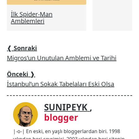
İlk Spider-Man
Amblemleri
❰
Sonraki
Migros’un Unutulan Amblemi ve Tarihi
Önceki
❱
İstanbul’un Sokak Tabelaları Eski Olsa
SUNIPEYK
,
blogger
|-o-| En eski, en yaşlı bloggerlardan biri. 1998