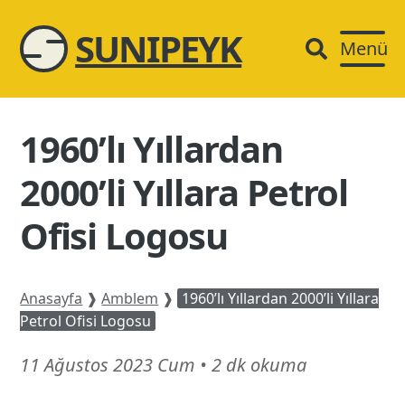
SUNIPEYK
Menü
1960’lı Yıllardan
2000’li Yıllara Petrol
Ofisi Logosu
Anasayfa
❱
Amblem
❱
1960’lı Yıllardan 2000’li Yıllara
Petrol Ofisi Logosu
21
11 Ağustos 2023 Cum
•
2 dk okuma
Şubat