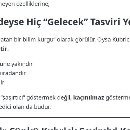
meyen özelliklerine;
deyse Hiç “Gelecek” Tasviri 
atan bir bilim kurgu” olarak görülür. Oysa Kubrick
tir
.
güne yakındır
sıradandır
ir
“şaşırtıcı” göstermek değil,
kaçınılmaz
gösterme
edici olan da budur.