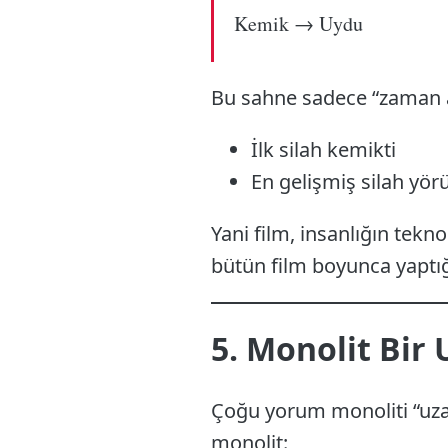
Kemik → Uydu
Bu sahne sadece “zaman at
İlk silah kemikti
En gelişmiş silah yö
Yani film, insanlığın tekno
bütün film boyunca yaptığı
5. Monolit Bir U
Çoğu yorum monoliti “uzayl
monolit: