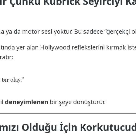
dir Çünkü Kubrick Seyirciyi 
 ya da motor sesi yoktur. Bu sadece “gerçekçi ol
altında yer alan Hollywood reflekslerini kırmak ist
atır:
 bir olay.”
il
deneyimlenen
bir şeye dönüştürür.
rmızı Olduğu İçin Korkutucu