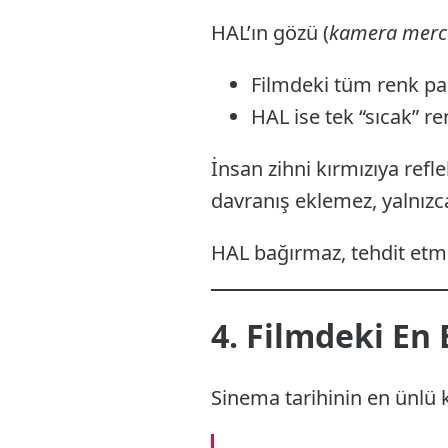
HAL’ın gözü (
kamera merc
Filmdeki tüm renk pa
HAL ise tek “sıcak” re
İnsan zihni kırmızıya refl
davranış eklemez, yalnızca
HAL bağırmaz, tehdit etmez
4. Filmdeki En
Sinema tarihinin en ünlü 