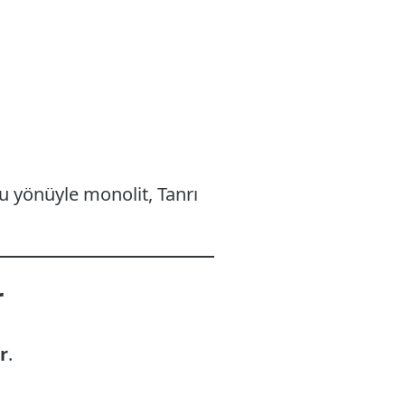
u yönüyle monolit, Tanrı
r
r
.