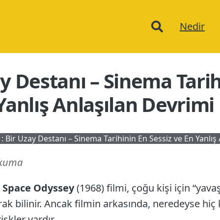
Ana
Nedir
menu
ay Destanı – Sinema Tarih
Yanlış Anlaşılan Devrimi
: Bir Uzay Destanı – Sinema Tarihinin En Sessiz ve En Yanlış
okuma
A Space Odyssey
(1968) filmi, çoğu kişi için “yava
arak bilinir. Ancak filmin arkasında, neredeyse hi
iskler vardır.