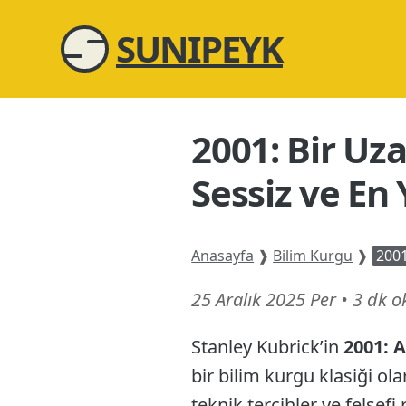
SUNIPEYK
2001: Bir Uz
Sessiz ve En 
Anasayfa
❱
Bilim Kurgu
❱
2001
20
25 Aralık 2025 Per
•
3 dk 
Haziran
Stanley Kubrick’in
2001: 
26
bir bilim kurgu klasiği ol
teknik tercihler ve felsefi r