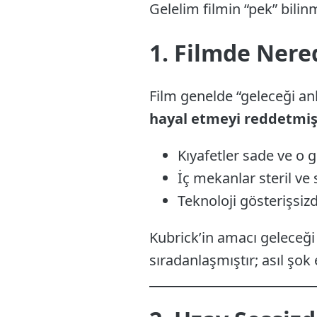
Gelelim filmin “pek” bilin
1. Filmde Nere
Film genelde “geleceği anl
hayal etmeyi reddetmiş
Kıyafetler sade ve o 
İç mekanlar steril ve 
Teknoloji gösterişsizd
Kubrick’in amacı geleceği 
sıradanlaşmıştır; asıl şok 