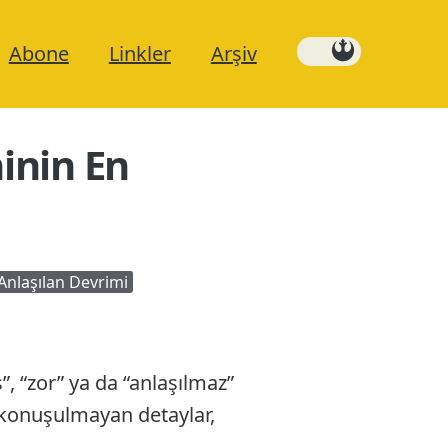
Abone
Linkler
Arşiv
inin En
 Anlaşılan Devrimi
ş”, “zor” ya da “anlaşılmaz”
ç konuşulmayan detaylar,