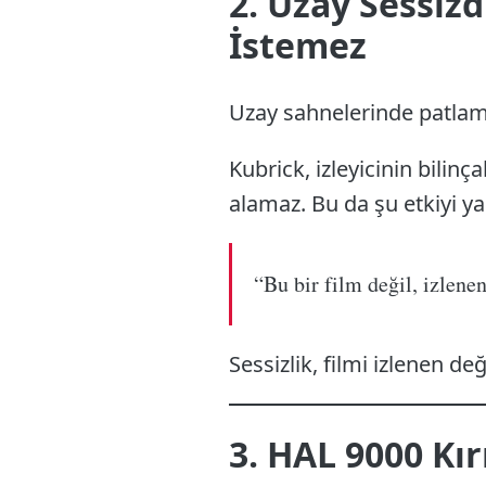
2. Uzay Sessiz
İstemez
Uzay sahnelerinde patlama
Kubrick, izleyicinin bilinç
alamaz. Bu da şu etkiyi yar
“Bu bir film değil, izlenen
Sessizlik, filmi izlenen değ
3. HAL 9000 Kı