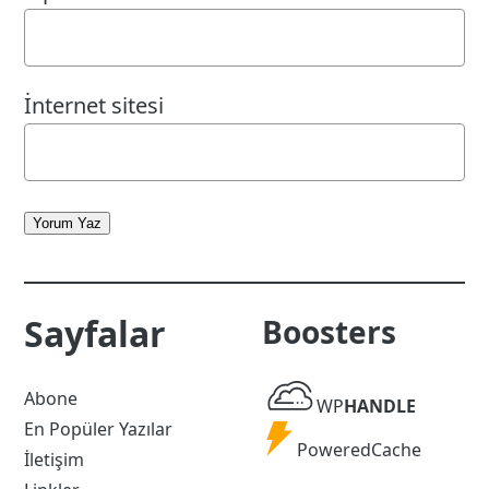
İnternet sitesi
Yorum Yaz
Sayfalar
Boosters
WP
Abone
WP
HANDLE
Handle
En Popüler Yazılar
Powered
PoweredCache
İletişim
Cache