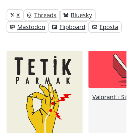
Yazı
Yazıyı
X
Threads
Bluesky
paylaşabilirsiniz;
altı
Mastodon
Flipboard
Eposta
elemanları
Valorant’ ı Sil