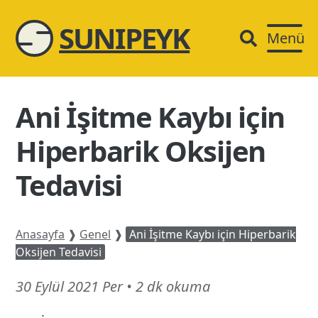
SUNIPEYK
Menü
Ani İşitme Kaybı için
Hiperbarik Oksijen
Tedavisi
Anasayfa
❱
Genel
❱
Ani İşitme Kaybı için Hiperbarik
Oksijen Tedavisi
13
30 Eylül 2021 Per
•
2 dk okuma
Mart