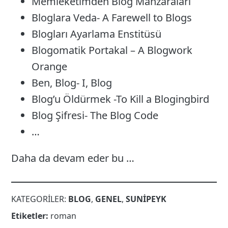
Memleketimden Blog Manzaraları
Bloglara Veda- A Farewell to Blogs
Blogları Ayarlama Enstitüsü
Blogomatik Portakal – A Blogwork
Orange
Ben, Blog- I, Blog
Blog’u Öldürmek -To Kill a Blogingbird
Blog Şifresi- The Blog Code
…
Daha da devam eder bu …
KATEGORILER:
BLOG
,
GENEL
,
SUNIPEYK
Etiketler:
roman