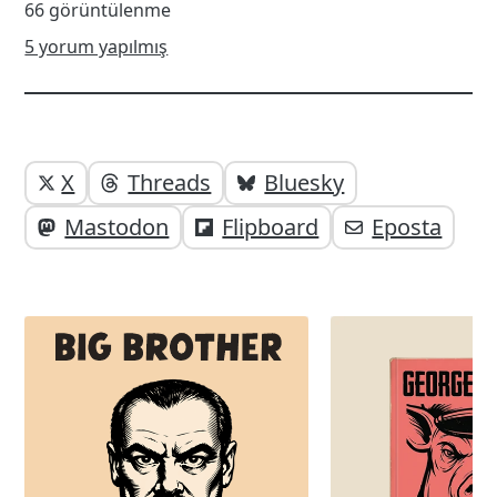
66 görüntülenme
5 yorum yapılmış
Yazı
Yazıyı
X
Threads
Bluesky
paylaşabilirsiniz;
altı
Mastodon
Flipboard
Eposta
elemanları