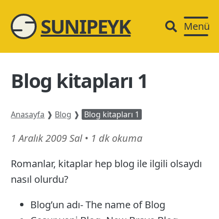
SUNIPEYK
Menü
Blog kitapları 1
Anasayfa
❱
Blog
❱
Blog kitapları 1
15
1 Aralık 2009 Sal
•
1 dk okuma
Şubat
Romanlar, kitaplar hep blog ile ilgili olsaydı
26
nasıl olurdu?
Blog’un adı- The name of Blog