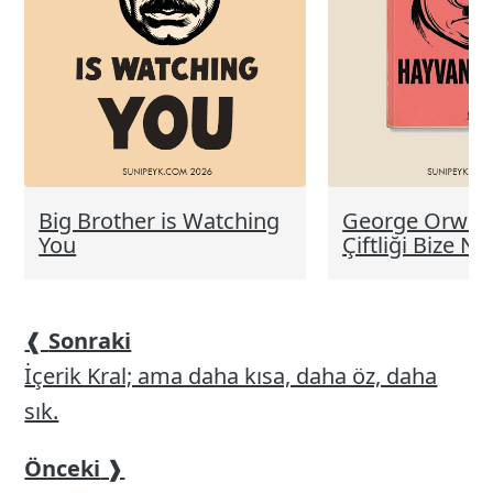
Big Brother is Watching
George Orwell
You
Çiftliği Bize N
❰
Sonraki
İçerik Kral; ama daha kısa, daha öz, daha
sık.
Önceki
❱