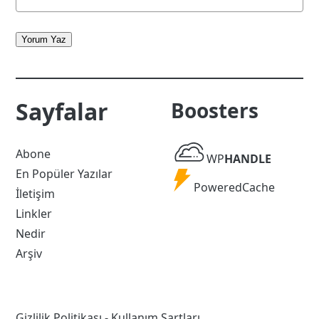
Yorum Yaz
Sayfalar
Boosters
WP
Abone
WP
HANDLE
Handle
En Popüler Yazılar
Powered
PoweredCache
İletişim
Cache
Linkler
Nedir
Arşiv
Gizlilik Politikası
-
Kullanım Şartları