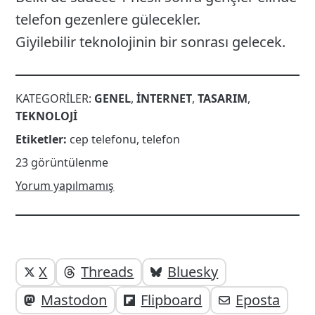
telefon gezenlere gülecekler.
Giyilebilir teknolojinin bir sonrası gelecek.
KATEGORILER:
GENEL
,
INTERNET
,
TASARIM
,
TEKNOLOJI
Etiketler:
cep telefonu
,
telefon
23 görüntülenme
Yorum yapılmamış
Yazı
Yazıyı
X
Threads
Bluesky
paylaşabilirsiniz;
altı
Mastodon
Flipboard
Eposta