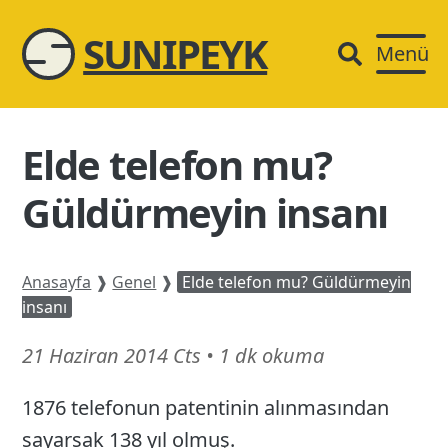
SUNIPEYK
Menü
Elde telefon mu?
Güldürmeyin insanı
Anasayfa
❱
Genel
❱
Elde telefon mu? Güldürmeyin
insanı
15
21 Haziran 2014 Cts
•
1 dk okuma
Şubat
1876 telefonun patentinin alınmasından
26
sayarsak 138 yıl olmuş.