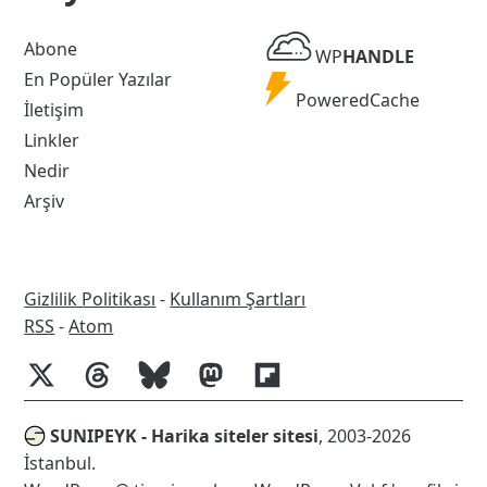
WP
Abone
WP
HANDLE
Handle
En Popüler Yazılar
Powered
PoweredCache
İletişim
Cache
Linkler
Nedir
Arşiv
Gizlilik Politikası
-
Kullanım Şartları
RSS
RSS
-
Atom
SUNIPEYK - Harika siteler sitesi
, 2003-2026
İstanbul.