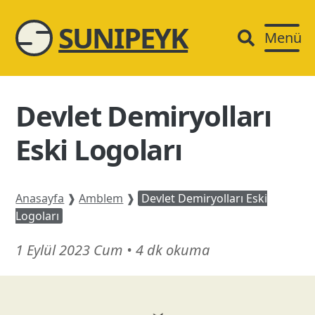
SUNIPEYK
Menü
Devlet Demiryolları
Eski Logoları
Anasayfa
❱
Amblem
❱
Devlet Demiryolları Eski
Logoları
14
1 Eylül 2023 Cum
•
4 dk okuma
Mart
26