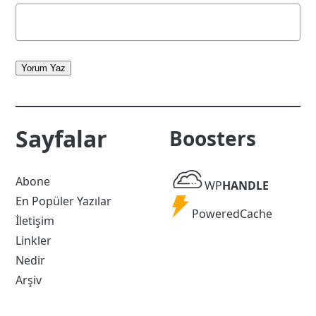
Yorum Yaz
Sayfalar
Boosters
WP
Abone
WP
HANDLE
Handle
En Popüler Yazılar
Powered
PoweredCache
İletişim
Cache
Linkler
Nedir
Arşiv