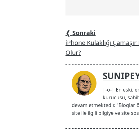
❰
Sonraki
iPhone Kulaklığı Çamaşır
Olur?
SUNIPE
|-o-| En eski, e
kurucusu, sahib
devam etmektedir. "Bloglar 
site ile ilgili bilgiye ve site