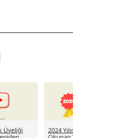
k Üyeliği
2024 Yılının En Çok
Yeniden
Okunan Yazıları