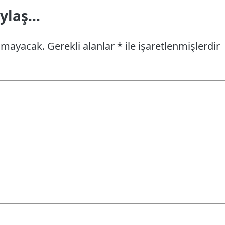
laş...
anmayacak.
Gerekli alanlar
*
ile işaretlenmişlerdir