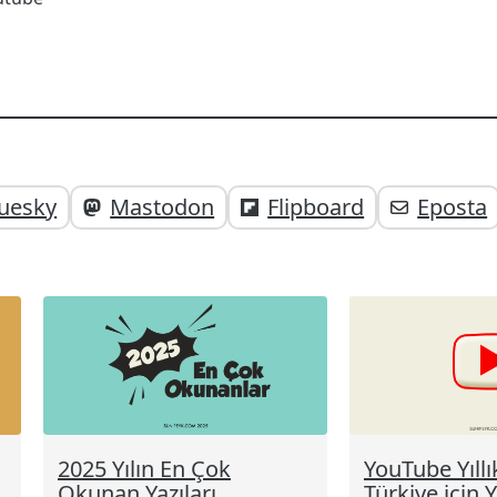
uesky
Mastodon
Flipboard
Eposta
;
2025 Yılın En Çok
YouTube Yıllı
Okunan Yazıları
Türkiye için 