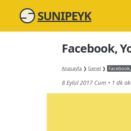
SUNIPEYK
Facebook, Y
Anasayfa
❱
Genel
❱
Facebook
3
8 Eylül 2017 Cum
•
1 dk o
Temmuz
24