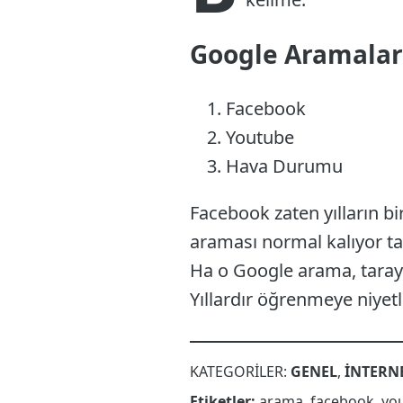
Google Aramalar
Facebook
Youtube
Hava Durumu
Facebook zaten yılların b
araması normal kalıyor tab
Ha o Google arama, taray
Yıllardır öğrenmeye niyetl
KATEGORILER:
GENEL
,
INTERN
Etiketler:
arama
,
facebook
,
yo