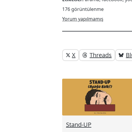
176 görüntülenme
Yorum yapılmamış
Yazı
Yazıyı
X
Threads
Bl
paylaşabilirsiniz
altı
elemanları
Stand-UP