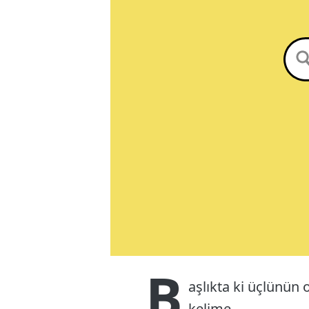
B
aşlıkta ki üçlünün 
kelime.