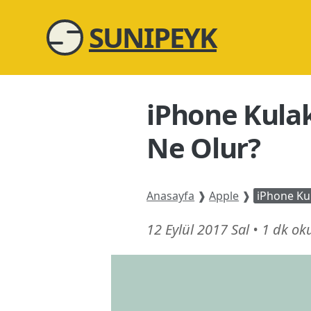
SUNIPEYK
iPhone Kulak
Ne Olur?
Anasayfa
❱
Apple
❱
iPhone Ku
21
12 Eylül 2017 Sal
•
1 dk o
Şubat
26