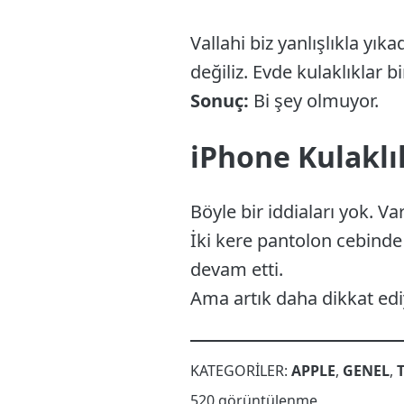
Vallahi biz yanlışlıkla yı
değiliz. Evde kulaklıklar b
Sonuç:
Bi şey olmuyor.
iPhone Kulaklı
Böyle bir iddiaları yok. 
İki kere pantolon cebinde
devam etti.
Ama artık daha dikkat edi
KATEGORILER:
APPLE
,
GENEL
,
520 görüntülenme