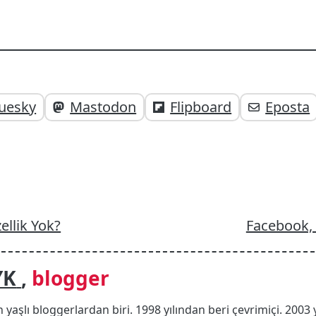
uesky
Mastodon
Flipboard
Eposta
;
ellik Yok?
Facebook,
YK
,
blogger
n yaşlı bloggerlardan biri. 1998 yılından beri çevrimiçi. 2003 