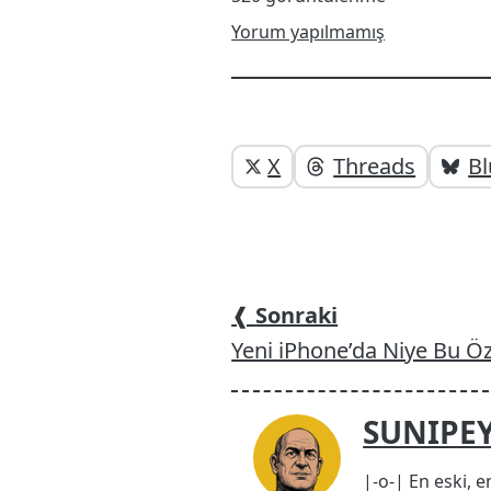
Yorum yapılmamış
Yazı
Yazıyı
X
Threads
Bl
paylaşabilirsiniz
altı
elemanları
❰
Sonraki
Yeni iPhone’da Niye Bu Öz
SUNIPE
|-o-| En eski, e