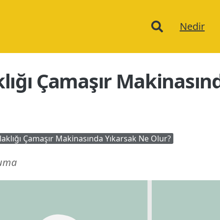
Ana
Nedir
menu
lığı Çamaşır Makinasın
laklığı Çamaşır Makinasında Yıkarsak Ne Olur?
kuma