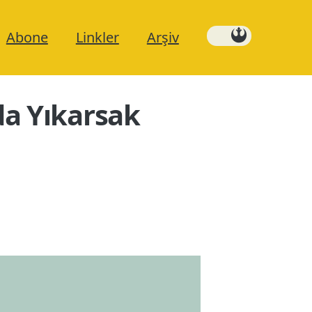
Abone
Linkler
Arşiv
da Yıkarsak