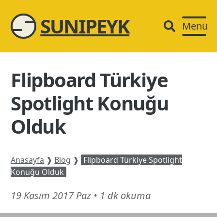
SUNIPEYK
Menü
Flipboard Türkiye
Spotlight Konuğu
Olduk
Anasayfa
❱
Blog
❱
Flipboard Türkiye Spotlight
Konuğu Olduk
16
19 Kasım 2017 Paz
•
1 dk okuma
Mart