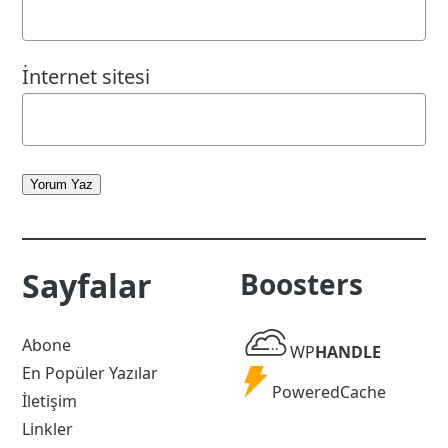
İnternet sitesi
Yorum Yaz
Sayfalar
Boosters
WP
Abone
WP
HANDLE
Handle
En Popüler Yazılar
Powered
PoweredCache
İletişim
Cache
Linkler