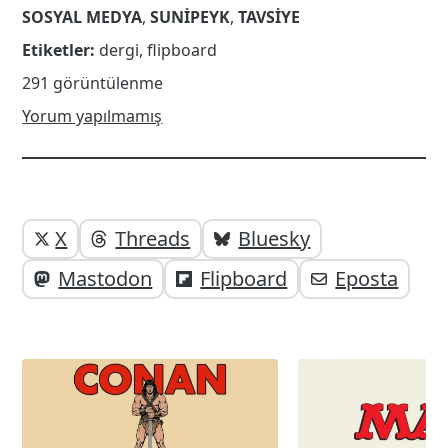
SOSYAL MEDYA
,
SUNIPEYK
,
TAVSIYE
Etiketler:
dergi
,
flipboard
291 görüntülenme
Yorum yapılmamış
Yazı
Yazıyı
X
Threads
Bluesky
paylaşabilirsiniz;
altı
Mastodon
Flipboard
Eposta
elemanları