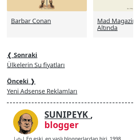
Barbar Conan
Mad Magazine
Altında
❰
Sonraki
Ülkelerin Su fiyatları
Önceki
❱
Yeni Adsense Reklamları
SUNIPEYK
,
blogger
|-o-| En eski, en yaşlı bloggerlardan biri. 1998