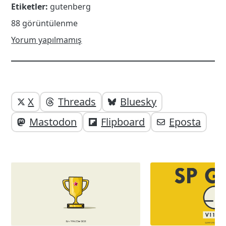
Etiketler:
gutenberg
88 görüntülenme
Yorum yapılmamış
Yazı
Yazıyı
X
Threads
Bluesky
paylaşabilirsiniz;
altı
Mastodon
Flipboard
Eposta
elemanları