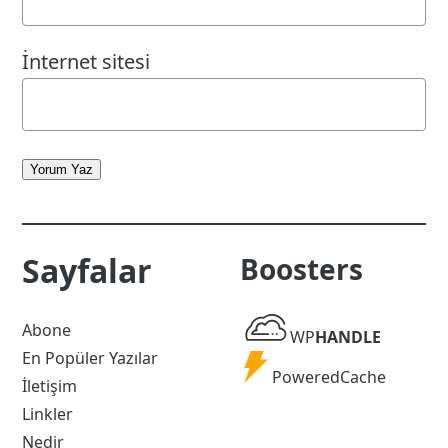
İnternet sitesi
Yorum Yaz
Sayfalar
Boosters
WP
Abone
WP
HANDLE
Handle
En Popüler Yazılar
Powered
PoweredCache
İletişim
Cache
Linkler
Nedir