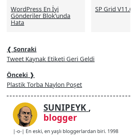
WordPress En İyi
SP Grid V11.6
Gönderiler Blok’unda
Hata
❰
Sonraki
Tweet Kaynak Etiketi Geri Geldi
Önceki
❱
Plastik Torba Naylon Poşet
SUNIPEYK
,
blogger
|-o-| En eski, en yaşlı bloggerlardan biri. 1998