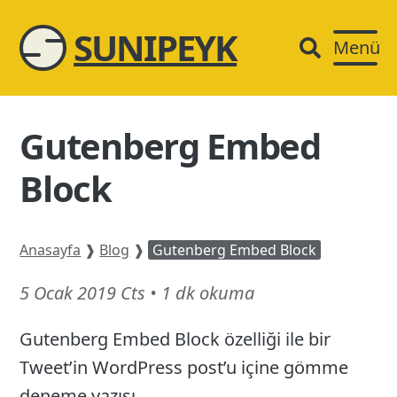
SUNIPEYK
Menü
Gutenberg Embed
Block
Anasayfa
❱
Blog
❱
Gutenberg Embed Block
21
5 Ocak 2019 Cts
•
1 dk okuma
Şubat
Gutenberg Embed Block özelliği ile bir
26
Tweet’in WordPress post’u içine gömme
deneme yazısı.