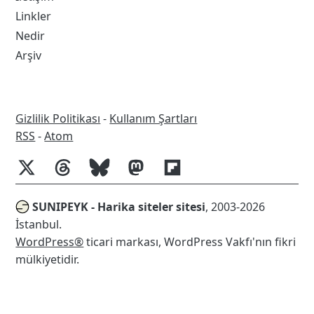
Cache
Linkler
Nedir
Arşiv
Gizlilik Politikası
-
Kullanım Şartları
RSS
RSS
-
Atom
SUNIPEYK - Harika siteler sitesi
, 2003-2026
İstanbul.
WordPress®
ticari markası, WordPress Vakfı'nın fikri
mülkiyetidir.