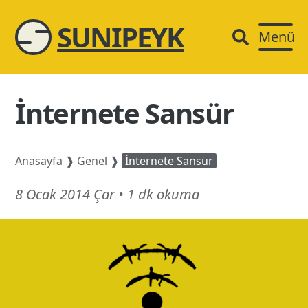
SUNIPEYK
Menü
İnternete Sansür
Anasayfa
❱
Genel
❱
İnternete Sansür
14
8 Ocak 2014 Çar
•
1 dk okuma
Temmuz
24