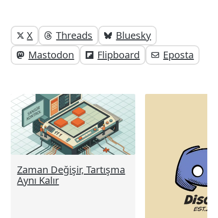
Yazı
Yazıyı
X
Threads
Bluesky
paylaşabilirsiniz;
altı
Mastodon
Flipboard
Eposta
elemanları
Zaman Değişir, Tartışma
Aynı Kalır