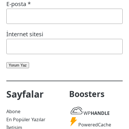
E-posta
*
İnternet sitesi
Yorum Yaz
Sayfalar
Boosters
WP
Abone
WP
HANDLE
Handle
En Popüler Yazılar
Powered
PoweredCache
İletişim