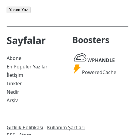
Yorum Yaz
Sayfalar
Boosters
WP
Abone
WP
HANDLE
Handle
En Popüler Yazılar
Powered
PoweredCache
İletişim
Cache
Linkler
Nedir
Arşiv
Gizlilik Politikası
-
Kullanım Şartları
RSS