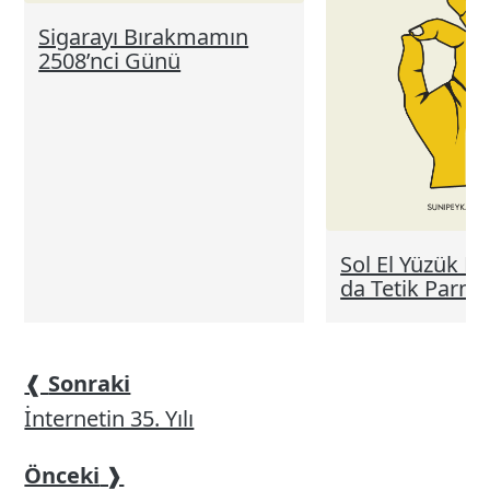
Sigarayı Bırakmamın
2508’nci Günü
Sol El Yüzük 
da Tetik Parm
❰
Sonraki
İnternetin 35. Yılı
Önceki
❱