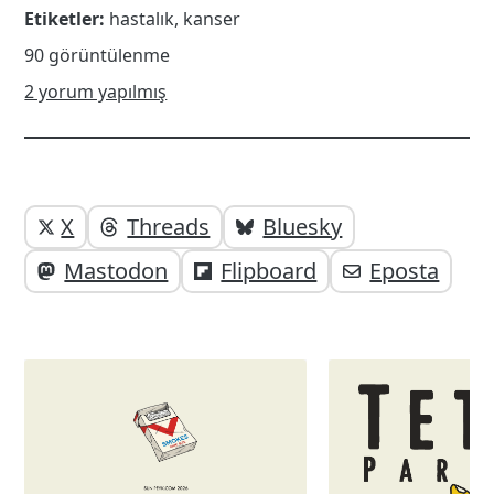
Etiketler:
hastalık
,
kanser
90 görüntülenme
2 yorum yapılmış
Yazı
Yazıyı
X
Threads
Bluesky
paylaşabilirsiniz;
altı
Mastodon
Flipboard
Eposta
elemanları