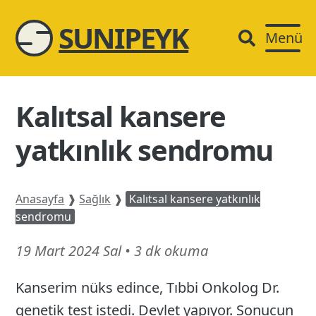
SUNIPEYK
Menü
Kalıtsal kansere
yatkınlık sendromu
Anasayfa
❱
Sağlık
❱
Kalıtsal kansere yatkınlık
sendromu
15
19 Mart 2024 Sal
•
3 dk okuma
Mart
Kanserim nüks edince, Tıbbi Onkolog Dr.
26
genetik test istedi. Devlet yapıyor. Sonucun