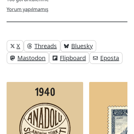
Yorum yapılmamış
Yazı
Yazıyı
X
Threads
Bluesky
paylaşabilirsiniz;
altı
Mastodon
Flipboard
Eposta
elemanları