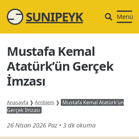
SUNIPEYK
Menü
Mustafa Kemal
Atatürk’ün Gerçek
İmzası
Anasayfa
❱
Amblem
❱
Mustafa Kemal Atatürk’ün
Gerçek İmzası
26
26 Nisan 2026 Paz
•
3 dk okuma
Nisan