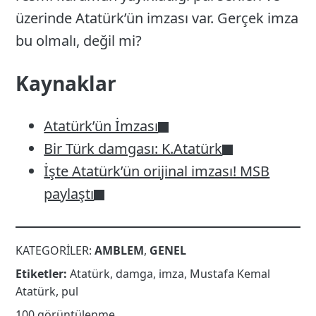
üzerinde Atatürk’ün imzası var. Gerçek imza
bu olmalı, değil mi?
Kaynaklar
Atatürk’ün İmzası
Bir Türk damgası: K.Atatürk
İşte Atatürk’ün orijinal imzası! MSB
paylaştı
KATEGORILER:
AMBLEM
,
GENEL
Etiketler:
Atatürk
,
damga
,
imza
,
Mustafa Kemal
Atatürk
,
pul
100 görüntülenme