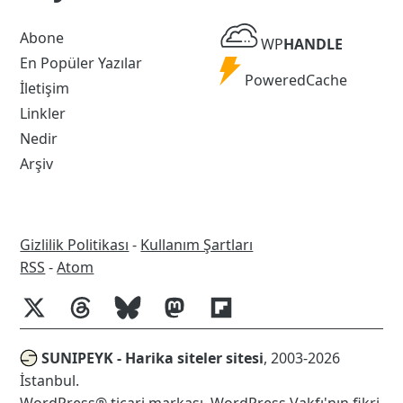
WP
Abone
WP
HANDLE
Handle
En Popüler Yazılar
Powered
PoweredCache
İletişim
Cache
Linkler
Nedir
Arşiv
Gizlilik Politikası
-
Kullanım Şartları
RSS
RSS
-
Atom
SUNIPEYK - Harika siteler sitesi
, 2003-2026
İstanbul.