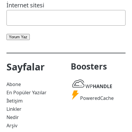
İnternet sitesi
Yorum Yaz
Sayfalar
Boosters
WP
Abone
WP
HANDLE
Handle
En Popüler Yazılar
Powered
PoweredCache
İletişim
Cache
Linkler
Nedir
Arşiv