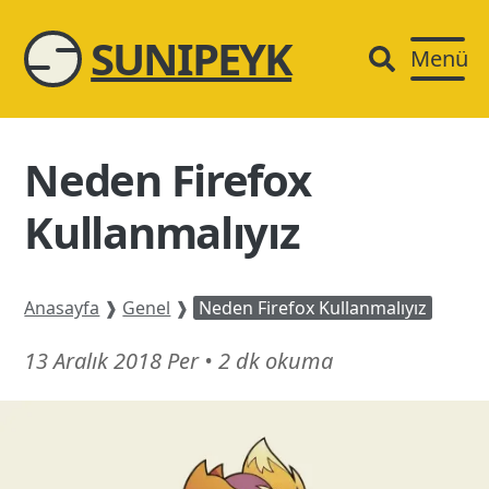
SUNIPEYK
Menü
Neden Firefox
Kullanmalıyız
Anasayfa
❱
Genel
❱
Neden Firefox Kullanmalıyız
26
13 Aralık 2018 Per
•
2 dk okuma
Mart
26