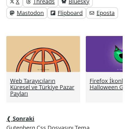
Yazı
Yazıyı
X
Threads
Bluesky
paylaşabilirsiniz;
altı
Mastodon
Flipboard
Eposta
elemanları
Web Tarayıcıların
Firefox İkonlu
Küresel ve Türkiye Pazar
Halloween Görs
Payları
❰
Sonraki
Gutenberg Css Dosyasını Tema