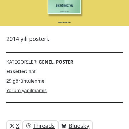
2014 yılı posteri.
KATEGORILER:
GENEL
,
POSTER
Etiketler:
flat
29 görüntülenme
Yorum yapılmamış
Yazı
Yazıyı
X
Threads
Bluesky