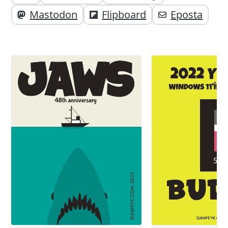
paylaşabilirsiniz;
altı
Mastodon
Flipboard
Eposta
elemanları