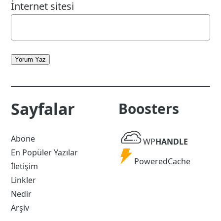
İnternet sitesi
Yorum Yaz
Sayfalar
Boosters
WP
Abone
WP
HANDLE
Handle
En Popüler Yazılar
Powered
PoweredCache
İletişim
Cache
Linkler
Nedir
Arşiv