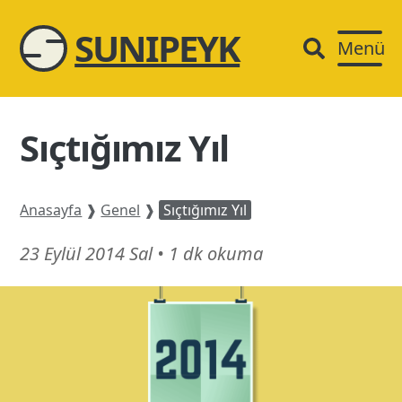
SUNIPEYK
Menü
Sıçtığımız Yıl
Anasayfa
❱
Genel
❱
Sıçtığımız Yıl
13
23 Eylül 2014 Sal
•
1 dk okuma
Temmuz
24