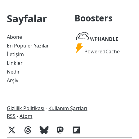
Sayfalar
Boosters
WP
Abone
WP
HANDLE
Handle
En Popüler Yazılar
Powered
PoweredCache
İletişim
Cache
Linkler
Nedir
Arşiv
Gizlilik Politikası
-
Kullanım Şartları
RSS
RSS
-
Atom