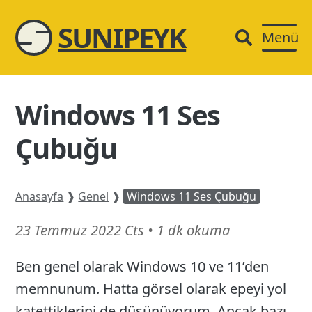
SUNIPEYK
Menü
Windows 11 Ses
Çubuğu
Anasayfa
❱
Genel
❱
Windows 11 Ses Çubuğu
14
23 Temmuz 2022 Cts
•
1 dk okuma
Mart
Ben genel olarak Windows 10 ve 11’den
26
memnunum. Hatta görsel olarak epeyi yol
katettiklerini de düşünüyorum. Ancak bazı