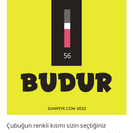
Çubuğun renkli kısmı sizin seçtiğiniz