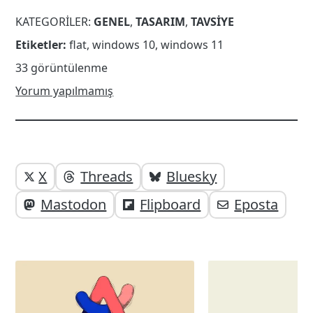
KATEGORILER:
GENEL
,
TASARIM
,
TAVSIYE
Etiketler:
flat
,
windows 10
,
windows 11
33 görüntülenme
Yorum yapılmamış
Yazı
Yazıyı
X
Threads
Bluesky
paylaşabilirsiniz;
altı
Mastodon
Flipboard
Eposta
elemanları