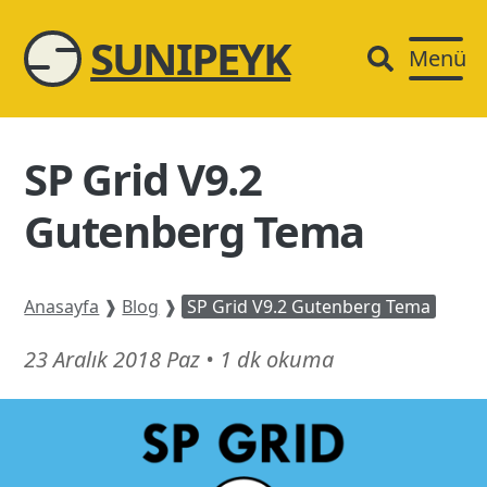
SUNIPEYK
Menü
SP Grid V9.2
Gutenberg Tema
Anasayfa
❱
Blog
❱
SP Grid V9.2 Gutenberg Tema
21
23 Aralık 2018 Paz
•
1 dk okuma
Şubat
26