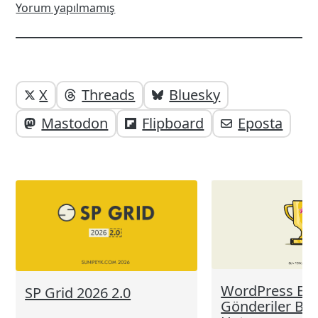
Yorum yapılmamış
Yazı
Yazıyı
X
Threads
Bluesky
paylaşabilirsiniz;
altı
Mastodon
Flipboard
Eposta
elemanları
WordPress En 
SP Grid 2026 2.0
Gönderiler Blo