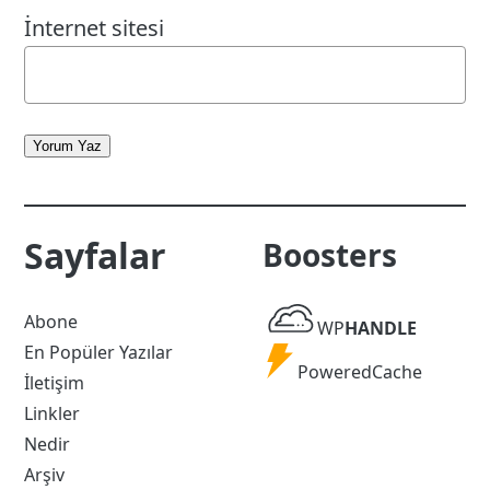
İnternet sitesi
Yorum Yaz
Sayfalar
Boosters
WP
Abone
WP
HANDLE
Handle
En Popüler Yazılar
Powered
PoweredCache
İletişim
Cache
Linkler
Nedir
Arşiv