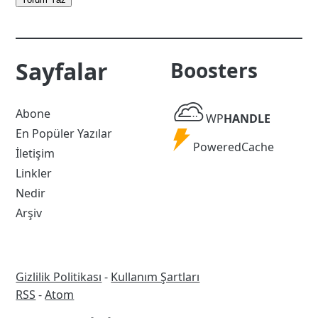
Sayfalar
Boosters
WP
Abone
WP
HANDLE
Handle
En Popüler Yazılar
Powered
PoweredCache
İletişim
Cache
Linkler
Nedir
Arşiv
Gizlilik Politikası
-
Kullanım Şartları
RSS
RSS
-
Atom