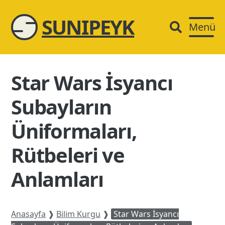
SUNIPEYK
Menü
Star Wars İsyancı
Subayların
Üniformaları,
Rütbeleri ve
Anlamları
Anasayfa
❱
Bilim Kurgu
❱
Star Wars İsyancı