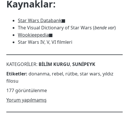
Kaynaklar:
Star Wars Databank
The Visual Dictionary of Star Wars (
bende var
)
Wookieepedia
Star Wars IV, V, VI filmleri
KATEGORILER:
BILIM KURGU
,
SUNIPEYK
Etiketler:
donanma
,
rebel
,
rütbe
,
star wars
,
yıldız
filosu
177 görüntülenme
Yorum yapılmamış