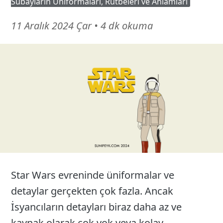
Subayların Üniformaları, Rütbeleri ve Anlamları
2
11 Aralık 2024 Çar
•
4 dk okuma
Mayıs
26
Star Wars evreninde üniformalar ve
detaylar gerçekten çok fazla. Ancak
İsyancıların detayları biraz daha az ve
kaynak olarak çok yok veya kolay