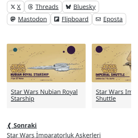
Yazı
Yazıyı
X
Threads
Bluesky
paylaşabilirsiniz;
altı
Mastodon
Flipboard
Eposta
elemanları
Star Wars Nubian Royal
Star Wars Impe
Starship
Shuttle
❰
Sonraki
Star Wars İmparatorluk Askerleri