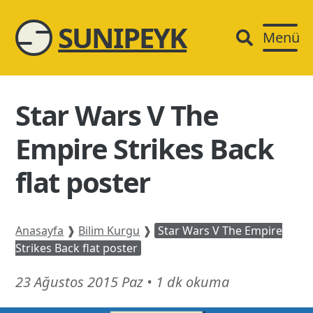
SUNIPEYK
Menü
Star Wars V The
Empire Strikes Back
flat poster
Anasayfa
❱
Bilim Kurgu
❱
Star Wars V The Empire
Strikes Back flat poster
21
23 Ağustos 2015 Paz
•
1 dk okuma
Şubat