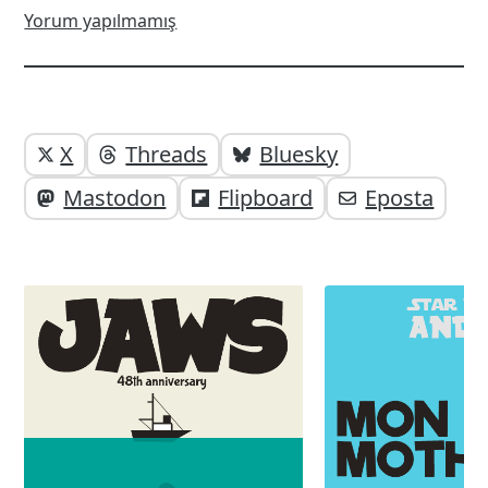
Yorum yapılmamış
Yazı
Yazıyı
X
Threads
Bluesky
paylaşabilirsiniz;
altı
Mastodon
Flipboard
Eposta
elemanları