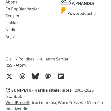
WP
Abone
WP
HANDLE
Handle
En Popüler Yazılar
Powered
PoweredCache
İletişim
Cache
Linkler
Nedir
Arşiv
Gizlilik Politikası
-
Kullanım Şartları
RSS
RSS
-
Atom
SUNIPEYK - Harika siteler sitesi
, 2003-2026
İstanbul.
WordPress®
ticari markası, WordPress Vakfı'nın fikri
mülkiyetidir.