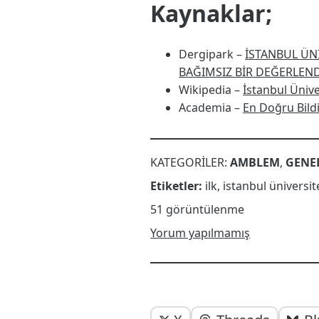
Kaynaklar;
Dergipark –
İSTANBUL ÜN
BAĞIMSIZ BİR DEĞERLEN
Wikipedia –
İstanbul Ünive
Academia –
En Doğru Bild
KATEGORILER:
AMBLEM
,
GENE
Etiketler:
ilk
,
istanbul üniversit
51 görüntülenme
Yorum yapılmamış
Yazı
Yazıyı