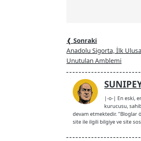
❰
Sonraki
Anadolu Sigorta, İlk Ulusa
Unutulan Amblemi
SUNIPE
|-o-| En eski, e
kurucusu, sahib
devam etmektedir. "Bloglar 
site ile ilgili bilgiye ve site