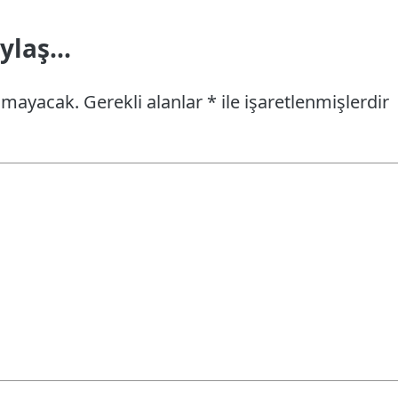
laş...
anmayacak.
Gerekli alanlar
*
ile işaretlenmişlerdir