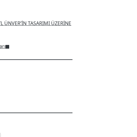
L ÜNVER’İN TASARIMI ÜZERİNE
arı