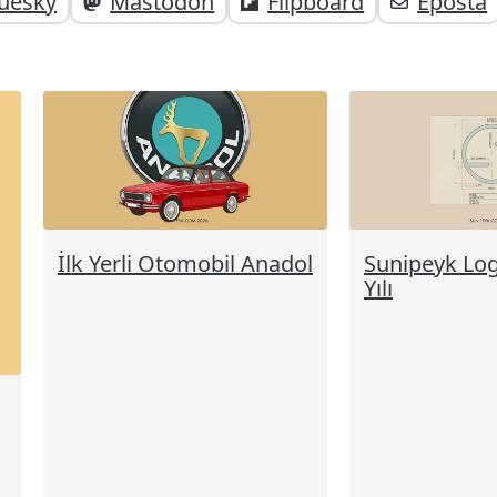
uesky
Mastodon
Flipboard
Eposta
;
İlk Yerli Otomobil Anadol
Sunipeyk Lo
Yılı