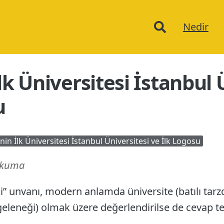
Ana
Nedir
menu
lk Üniversitesi İstanbul 
u
nin İlk Üniversitesi İstanbul Üniversitesi ve İlk Logosu
okuma
esi” unvanı, modern anlamda üniversite (batılı ta
eleneği) olmak üzere değerlendirilse de cevap te