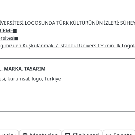
İVERSİTESİ LOGOSUNDA TÜRK KÜLTÜRÜNÜN İZLERİ: SÜHEY
DİRME
rsitesi
iğimizden Kuşkulanmak-7 İstanbul Üniversitesi’nin İlk Logol
L
,
MARKA
,
TASARIM
esi
,
kurumsal
,
logo
,
Türkiye