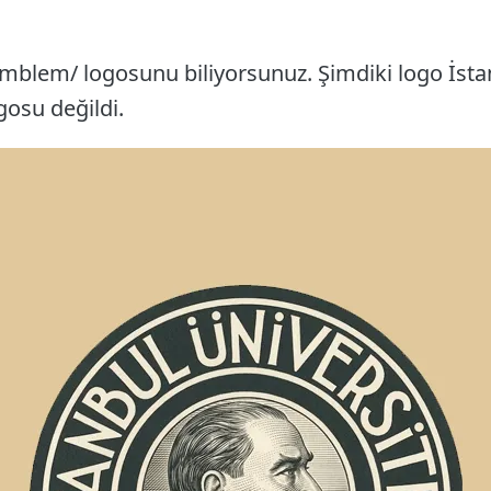
amblem/ logosunu biliyorsunuz. Şimdiki logo İsta
gosu değildi.