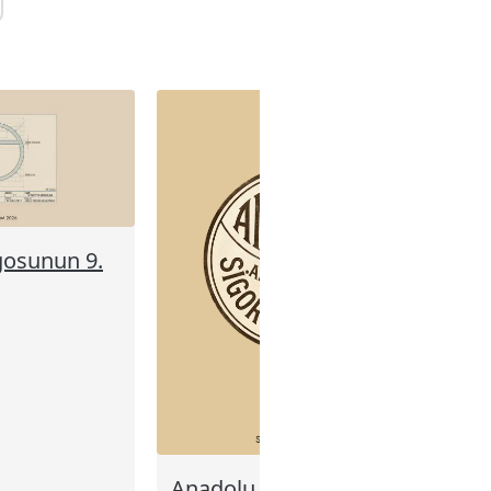
gosunun 9.
Anadolu Sigorta, İlk