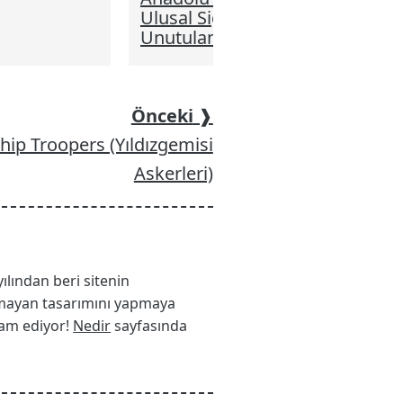
Ulusal Sigorta Şirketi ve
Unutulan Amblemi
Önceki
❱
rship Troopers (Yıldızgemisi
Askerleri)
yılından beri sitenin
 olmayan tasarımını yapmaya
vam ediyor!
Nedir
sayfasında