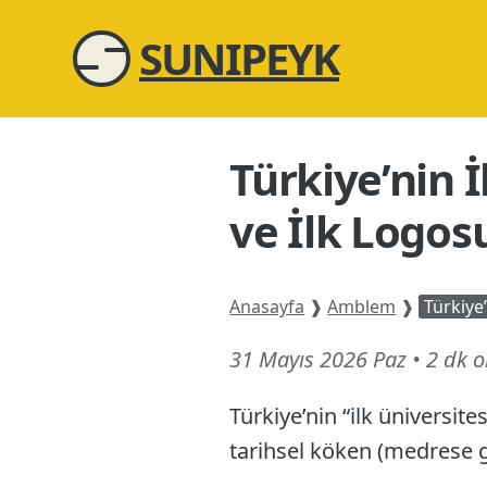
SUNIPEYK
Türkiye’nin İ
ve İlk Logos
Anasayfa
❱
Amblem
❱
Türkiye’
31
31 Mayıs 2026 Paz
•
2 dk 
Mayıs
Türkiye’nin “ilk üniversit
26
tarihsel köken (medrese g