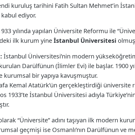
endi kuruluş tarihini Fatih Sultan Mehmet’in İstan
 kabul ediyor.
3 yılında yapılan Üniversite Reformu ile “Ünivers
’deki ilk kurum yine
İstanbul Üniversitesi
olmuşt
:
İstanbul Üniversitesi’nin modern yükseköğretim 
ulan Darülfünun (İlimler Evi) ile başlar. 1900 yı
ve kurumsal bir yapıya kavuşmuştur.
fa Kemal Atatürk’ün gerçekleştirdiği üniversite
os 1933’te İstanbul Üniversitesi adıyla Türkiye’ni
tır.
olarak “Üniversite” adını taşıyan ilk modern kur
urumsal geçmişi ise Osmanlı’nın Darülfünun ve m