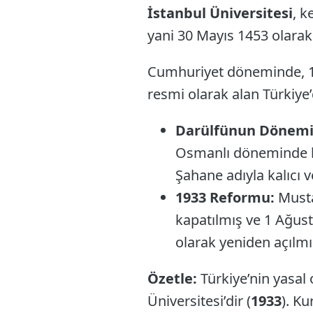
İstanbul Üniversitesi
, k
yani 30 Mayıs 1453 olarak
Cumhuriyet döneminde, 193
resmi olarak alan Türkiye
Darülfünun Dönemi
Osmanlı döneminde kur
Şahane adıyla kalıcı 
1933 Reformu:
Musta
kapatılmış ve 1 Ağust
olarak yeniden açılmış
Özetle:
Türkiye’nin yasal 
Üniversitesi’dir (
1933
). K