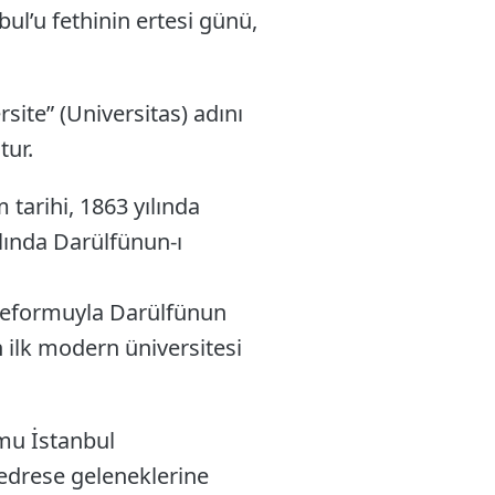
bul’u fethinin ertesi günü,
ite” (Universitas) adını
ur.
tarihi, 1863 yılında
lında Darülfünun-ı
 reformuyla Darülfünun
n ilk modern üniversitesi
umu İstanbul
edrese geleneklerine