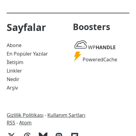
Sayfalar
Boosters
WP
Abone
WP
HANDLE
Handle
En Popüler Yazılar
Powered
PoweredCache
İletişim
Cache
Linkler
Nedir
Arşiv
Gizlilik Politikası
-
Kullanım Şartları
RSS
RSS
-
Atom