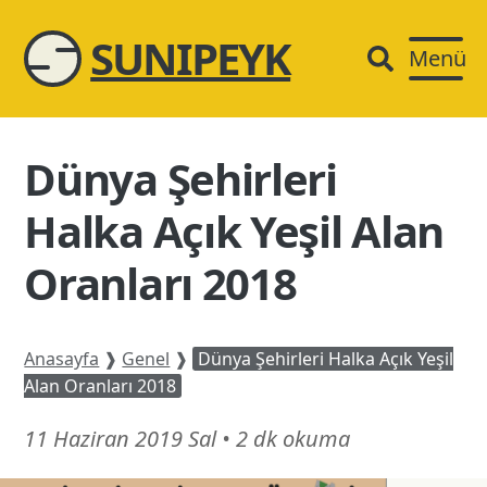
SUNIPEYK
Menü
Dünya Şehirleri
Halka Açık Yeşil Alan
Oranları 2018
Anasayfa
❱
Genel
❱
Dünya Şehirleri Halka Açık Yeşil
Alan Oranları 2018
17
11 Haziran 2019 Sal
•
2 dk okuma
Temmuz