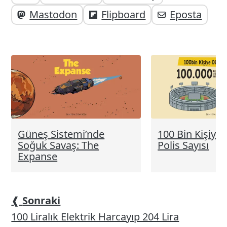
paylaşabilirsiniz;
altı
Mastodon
Flipboard
Eposta
elemanları
Güneş Sistemi’nde
100 Bin Kişiye
Soğuk Savaş: The
Polis Sayısı
Expanse
❰
Sonraki
100 Liralık Elektrik Harcayıp 204 Lira