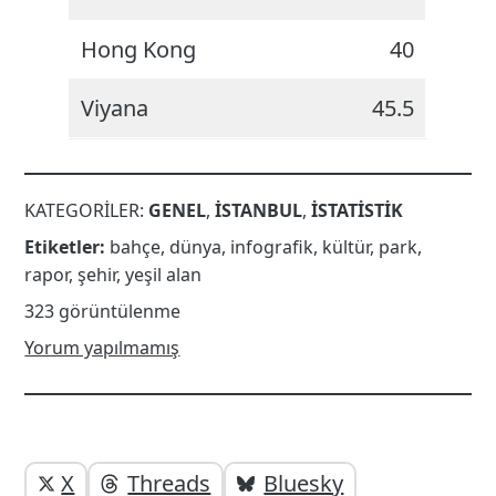
Hong Kong
40
Viyana
45.5
KATEGORILER:
GENEL
,
İSTANBUL
,
İSTATISTIK
Etiketler:
bahçe
,
dünya
,
infografik
,
kültür
,
park
,
rapor
,
şehir
,
yeşil alan
323 görüntülenme
Yorum yapılmamış
Yazı
Yazıyı
X
Threads
Bluesky