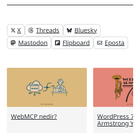
Yazı
Yazıyı
X
Threads
Bluesky
paylaşabilirsiniz;
altı
Mastodon
Flipboard
Eposta
elemanları
WebMCP nedir?
WordPress 7.0
Armstrong Yay