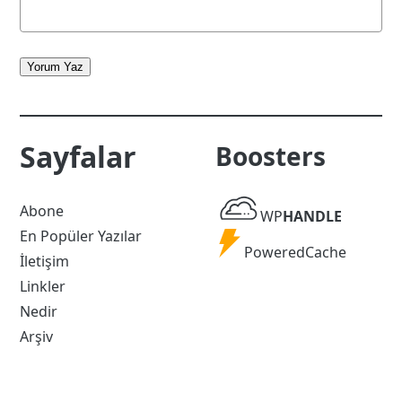
Yorum Yaz
Sayfalar
Boosters
WP
Abone
WP
HANDLE
Handle
En Popüler Yazılar
Powered
PoweredCache
İletişim
Cache
Linkler
Nedir
Arşiv