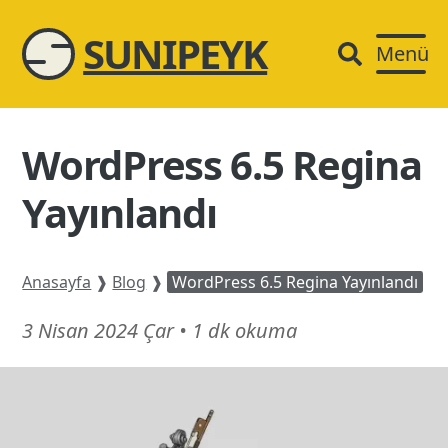
SUNIPEYK
Menü
WordPress 6.5 Regina
Yayınlandı
Anasayfa
❱
Blog
❱
WordPress 6.5 Regina Yayınlandı
21
3 Nisan 2024 Çar
•
1 dk okuma
Mart
26