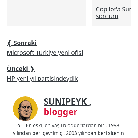
Copilot’a Sunip
sordum
❰
Sonraki
Microsoft Türkiye yeni ofisi
Önceki
❱
HP yeni yıl partisindeydik
SUNIPEYK
,
blogger
|-o-| En eski, en yaşlı bloggerlardan biri. 1998
yılından beri çevrimiçi. 2003 yılından beri sitenin