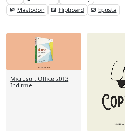
paylaşabilirsiniz;
altı
Mastodon
Flipboard
Eposta
elemanları
Microsoft Office 2013
İndirme