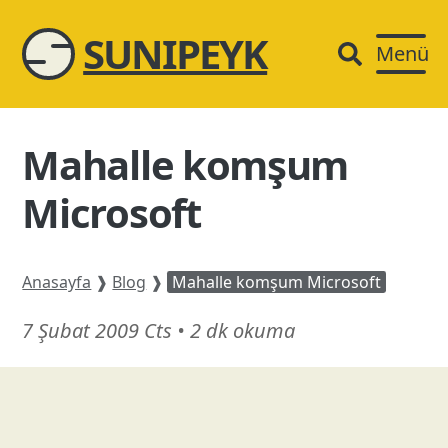
SUNIPEYK
Menü
Mahalle komşum
Microsoft
Anasayfa
❱
Blog
❱
Mahalle komşum Microsoft
23
7 Şubat 2009 Cts
•
2 dk okuma
Nisan
26