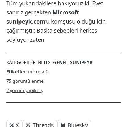
Tüm yukarıdakilere bakıyoruz ki; Evet
sanırız gerçekten
Microsoft
sunipeyk.com
‘u komşusu olduğu için
çağırmıştır. Başka sebepleri herkes
söylüyor zaten.
KATEGORILER:
BLOG
,
GENEL
,
SUNIPEYK
Etiketler:
microsoft
75 görüntülenme
2 yorum yapılmış
Yazı
Yazıyı
X
Threads
Bluesky