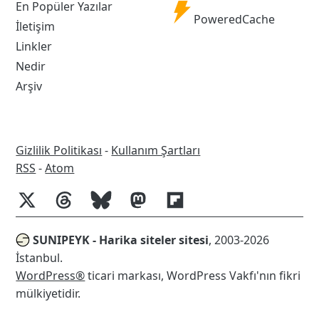
Handle
En Popüler Yazılar
Powered
PoweredCache
İletişim
Cache
Linkler
Nedir
Arşiv
Gizlilik Politikası
-
Kullanım Şartları
RSS
RSS
-
Atom
SUNIPEYK - Harika siteler sitesi
, 2003-2026
İstanbul.
WordPress®
ticari markası, WordPress Vakfı'nın fikri
mülkiyetidir.