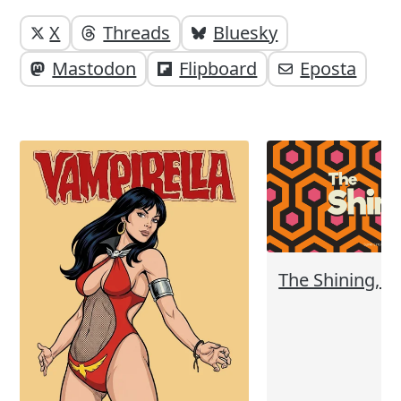
Yazı
Yazıyı
X
Threads
Bluesky
paylaşabilirsiniz;
altı
Mastodon
Flipboard
Eposta
elemanları
The Shining, C