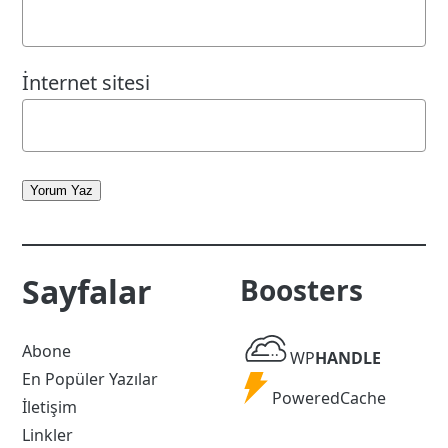
İnternet sitesi
Yorum Yaz
Sayfalar
Boosters
WP
Abone
WP
HANDLE
Handle
En Popüler Yazılar
Powered
PoweredCache
İletişim
Cache
Linkler