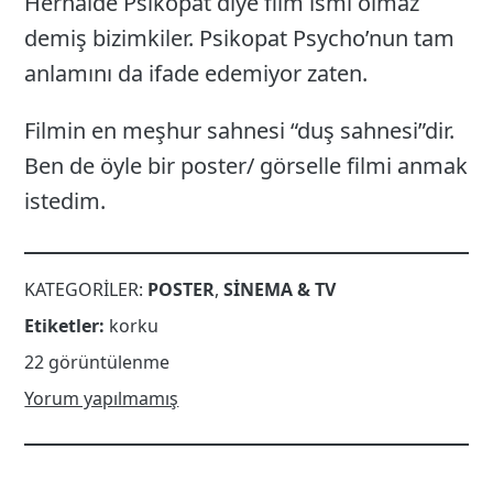
Herhalde Psikopat diye film ismi olmaz
demiş bizimkiler. Psikopat Psycho’nun tam
anlamını da ifade edemiyor zaten.
Filmin en meşhur sahnesi “duş sahnesi”dir.
Ben de öyle bir poster/ görselle filmi anmak
istedim.
KATEGORILER:
POSTER
,
SINEMA & TV
Etiketler:
korku
22 görüntülenme
Yorum yapılmamış