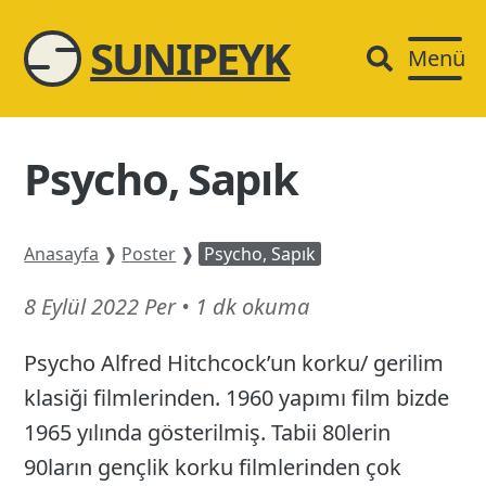
SUNIPEYK
Menü
Psycho, Sapık
Anasayfa
❱
Poster
❱
Psycho, Sapık
14
8 Eylül 2022 Per
•
1 dk okuma
Mart
Psycho Alfred Hitchcock’un korku/ gerilim
26
klasiği filmlerinden. 1960 yapımı film bizde
1965 yılında gösterilmiş. Tabii 80lerin
90ların gençlik korku filmlerinden çok