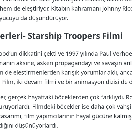
hem de eleştiriyor. Kitabın kahramanı Johnny Ric
uyucuyu da düşündürüyor.
erleri- Starship Troopers Filmi
od’un dikkatini çekti ve 1997 yılında Paul Verhoe
omanın aksine, askeri propagandayı ve savaşın anl
m de eleştirmenlerden karışık yorumlar aldı, anca
i. Film, iki devam filmi ve bir animasyon dizisi de
r, gerçek hayattaki böceklerden çok farklıydı. R
uruyorlardı. Filmdeki böcekler ise daha çok vahşi
tasarımı, film yapımcılarının hayal gücüne kalmış
ığını düşünüyorlardı.