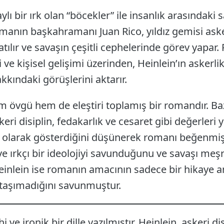
aylı bir ırk olan “böcekler” ile insanlık arasındaki 
manın başkahramanı Juan Rico, yıldız gemisi asker
katılır ve savaşın çeşitli cephelerinde görev yapar
ve kişisel gelişimi üzerinden, Heinlein’ın askerlik
kkındaki görüşlerini aktarır.
hem övgü hem de eleştiri toplamış bir romandır. B
ri disiplin, fedakarlık ve cesaret gibi değerleri y
 olarak gösterdiğini düşünerek romanı beğenmişler
 ve ırkçı bir ideolojiyi savunduğunu ve savaşı meşr
Heinlein ise romanın amacının sadece bir hikaye
 taşımadığını savunmuştur.
ve ironik bir dille yazılmıştır. Heinlein, askeri dis