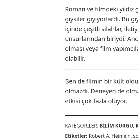
Roman ve filmdeki yıldız g
giysiler giyiyorlardı. Bu gi
içinde çeşitli silahlar, il
unsurlarından biriydi. Anc
olması veya film yapımcıl
olabilir.
Ben de filmin bir kült ol
olmazdı. Deneyen de olma
etkisi çok fazla oluyor.
KATEGORILER:
BILIM KURGU
,
Etiketler:
Robert A. Heinlein
,
sc