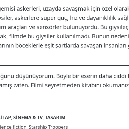
emisi askerleri, uzayda savaşmak için özel olarak
ysiler, askerlere süper güç, hız ve dayanıklılık sağl
etişim araçları ve sensörler bulunuyordu. Bu giysiler
ak, filmde bu giysiler kullanılmadı. Bunun nedeni,
arının böceklerle eşit şartlarda savaşan insanlar
duğunu düşünüyorum. Böyle bir eserin daha ciddi
mış zaten. Filmi seyretmeden kitabını okumanızı
KITAP
,
SINEMA & TV
,
TASARIM
ience fiction
,
Starship Troopers