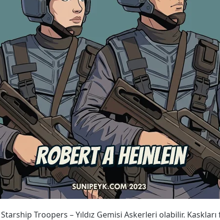
i Starship Troopers – Yıldız Gemisi Askerleri olabilir. Kaskları