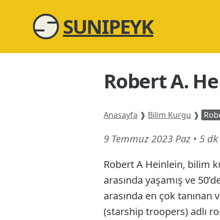
SUNIPEYK
Robert A. Hei
Anasayfa
❱
Bilim Kurgu
❱
Robe
6
9 Temmuz 2023 Paz
•
5 d
Hazir
Robert A Heinlein, bilim k
26
arasında yaşamış ve 50’de
arasında en çok tanınan ve
(starship troopers) adlı r