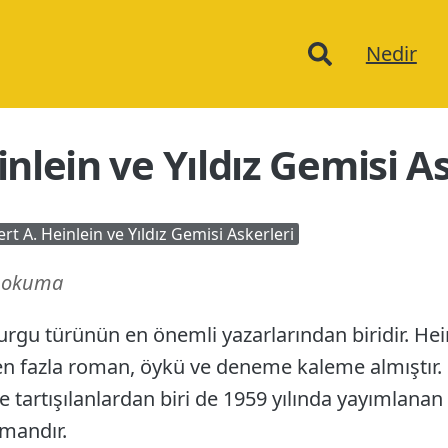
Ana
Nedir
menu
nlein ve Yıldız Gemisi A
rt A. Heinlein ve Yıldız Gemisi Askerleri
k okuma
an
urgu türünün en önemli yazarlarından biridir. Hein
n fazla roman, öykü ve deneme kaleme almıştır. H
 tartışılanlardan biri de 1959 yılında yayımlanan 
omandır.