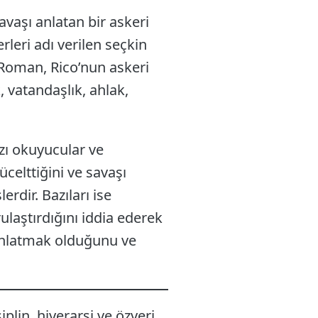
savaşı anlatan bir askeri
leri adı verilen seçkin
. Roman, Rico’nun askeri
, vatandaşlık, ahlak,
azı okuyucular ve
ücelttiğini ve savaşı
dir. Bazıları ise
ulaştırdığını iddia ederek
 anlatmak olduğunu ve
iplin, hiyerarşi ve özveri