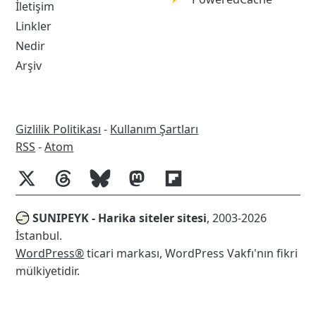
İletişim
Cache
Linkler
Nedir
Arşiv
Gizlilik Politikası
-
Kullanım Şartları
RSS
RSS
-
Atom
SUNIPEYK - Harika siteler sitesi
, 2003-2026
İstanbul.
WordPress®
ticari markası, WordPress Vakfı'nın fikri
mülkiyetidir.