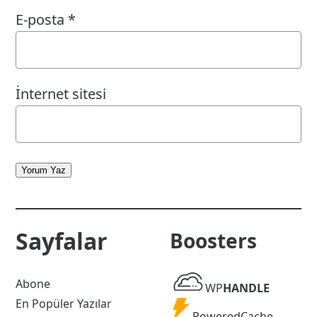
E-posta
*
İnternet sitesi
Yorum Yaz
Sayfalar
Boosters
WP
Abone
WP
HANDLE
Handle
En Popüler Yazılar
Powered
PoweredCache