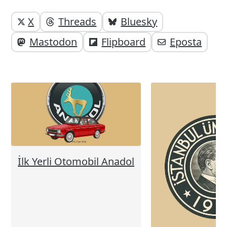
Yazı
Yazıyı
X
Threads
Bluesky
paylaşabilirsiniz;
altı
Mastodon
Flipboard
Eposta
elemanları
İlk Yerli Otomobil Anadol