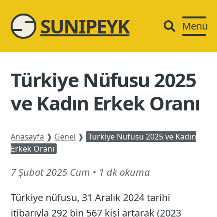
SUNIPEYK
Menü
Türkiye Nüfusu 2025
ve Kadın Erkek Oranı
Anasayfa
❱
Genel
❱
Türkiye Nüfusu 2025 ve Kadın
Erkek Oranı
16
7 Şubat 2025 Cum
•
1 dk okuma
Mart
Türkiye nüfusu, 31 Aralık 2024 tarihi
26
itibarıyla 292 bin 567 kişi artarak (2023