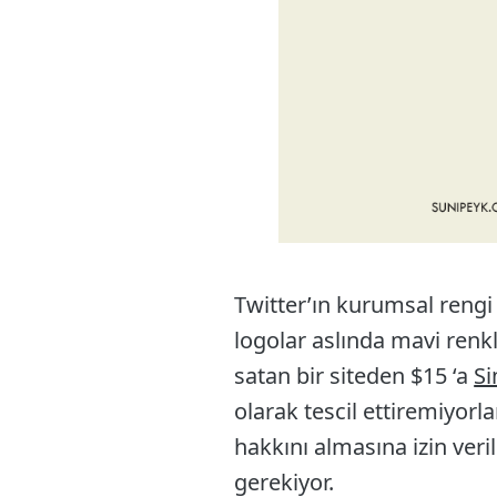
Twitter’ın kurumsal reng
logolar aslında mavi renkl
satan bir siteden $15 ‘a
S
olarak tescil ettiremiyorl
hakkını almasına izin veri
gerekiyor.