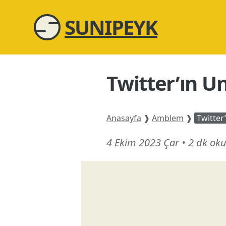
SUNIPEYK
Twitter’ın U
Anasayfa
❱
Amblem
❱
Twitter
14
4 Ekim 2023 Çar
•
2 dk ok
Mart
26