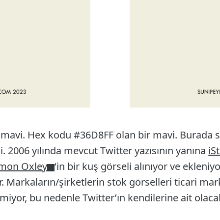
i mavi. Hex kodu #36D8FF olan bir mavi. Burada s
i. 2006 yılında mevcut Twitter yazısının yanına
iS
imon Oxley
‘in bir kuş görseli alınıyor ve eklen
ar. Markaların/şirketlerin stok görselleri ticari m
lmiyor, bu nedenle Twitter’ın kendilerine ait olac