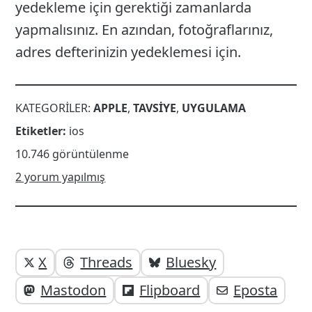
yedekleme için gerektiği zamanlarda
yapmalısınız. En azından, fotoğraflarınız,
adres defterinizin yedeklemesi için.
KATEGORILER:
APPLE
,
TAVSIYE
,
UYGULAMA
Etiketler:
ios
10.746 görüntülenme
2 yorum yapılmış
Yazı
Yazıyı
X
Threads
Bluesky
paylaşabilirsiniz;
altı
Mastodon
Flipboard
Eposta