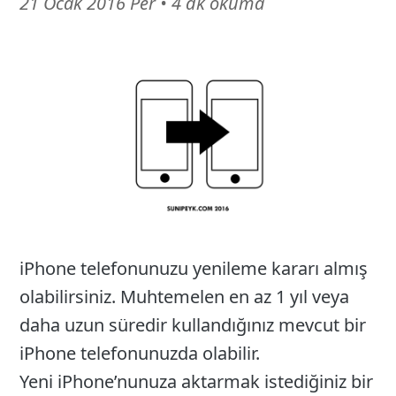
16
21 Ocak 2016 Per
•
4 dk okuma
Mart
26
iPhone telefonunuzu yenileme kararı almış
olabilirsiniz. Muhtemelen en az 1 yıl veya
daha uzun süredir kullandığınız mevcut bir
iPhone telefonunuzda olabilir.
Yeni iPhone’nunuza aktarmak istediğiniz bir