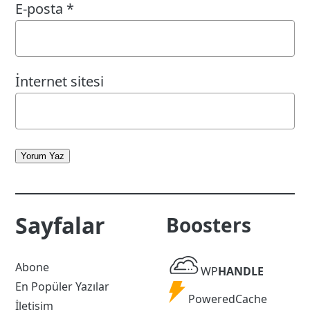
E-posta
*
İnternet sitesi
Yorum Yaz
Sayfalar
Boosters
WP
Abone
WP
HANDLE
Handle
En Popüler Yazılar
Powered
PoweredCache
İletişim
Cache