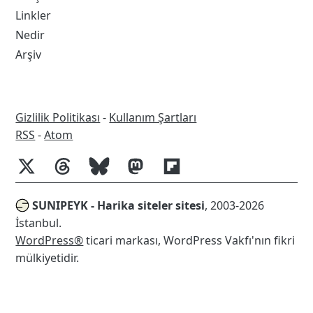
Linkler
Nedir
Arşiv
Gizlilik Politikası
-
Kullanım Şartları
RSS
RSS
-
Atom
SUNIPEYK - Harika siteler sitesi
, 2003-2026
İstanbul.
WordPress®
ticari markası, WordPress Vakfı'nın fikri
mülkiyetidir.